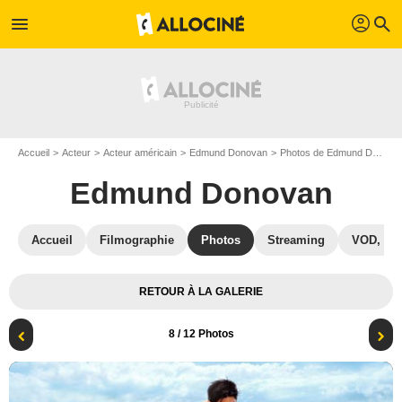
profil
menu
search
Accueil
Acteur
Acteur américain
Edmund Donovan
Photos de Edmund Donovan
Edmund Donovan
Accueil
Filmographie
Photos
Streaming
VOD, DV
RETOUR À LA GALERIE
8
/ 12 Photos