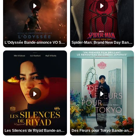
L'Odyssée Bande-annonce VO STFR
Spider-Man: Brand New Day Bande-annonce VO STFR
Les Silences de Riyad Bande-annonce VO STFR
Des Fleurs pour Tokyo Bande-annonce VO STFR