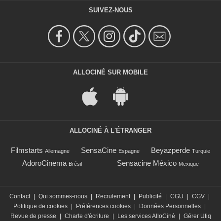
SUIVEZ-NOUS
ALLOCINÉ SUR MOBILE
ALLOCINÉ À L'ÉTRANGER
Filmstarts
SensaCine
Beyazperde
Allemagne
Espagne
Turquie
AdoroCinema
Sensacine México
Brésil
Mexique
Contact
|
Qui sommes-nous
|
Recrutement
|
Publicité
|
CGU
|
CGV
|
Politique de cookies
|
Préférences cookies
|
Données Personnelles
|
Revue de presse
|
Charte d'écriture
|
Les services AlloCiné
|
Gérer Utiq