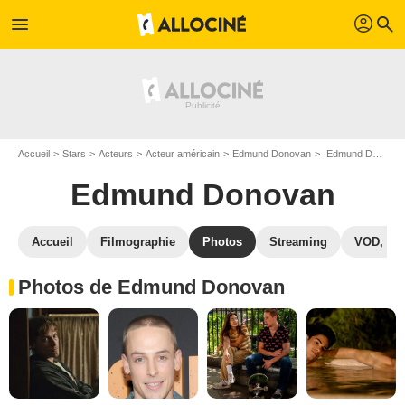
profil
menu
search
Accueil
Stars
Acteurs
Acteur américain
Edmund Donovan
Edmund Donovan : Photos de ses films et séries
Edmund Donovan
Accueil
Filmographie
Photos
Streaming
VOD, DV
Photos de Edmund Donovan