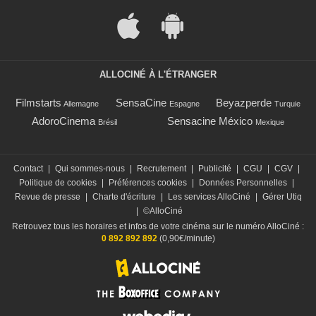
ALLOCINÉ À L'ÉTRANGER
Filmstarts
SensaCine
Beyazperde
Allemagne
Espagne
Turquie
AdoroCinema
Sensacine México
Brésil
Mexique
Contact
|
Qui sommes-nous
|
Recrutement
|
Publicité
|
CGU
|
CGV
|
Politique de cookies
|
Préférences cookies
|
Données Personnelles
|
Revue de presse
|
Charte d'écriture
|
Les services AlloCiné
|
Gérer Utiq
|
©AlloCiné
Retrouvez tous les horaires et infos de votre cinéma sur le numéro AlloCiné :
0 892 892 892
(0,90€/minute)