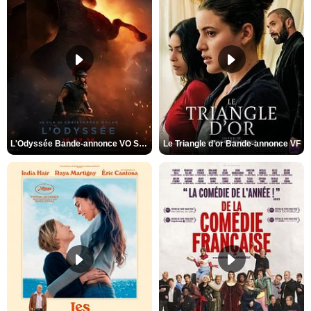
L'Odyssée Bande-annonce VO STFR
Le Triangle d'or Bande-annonce VF