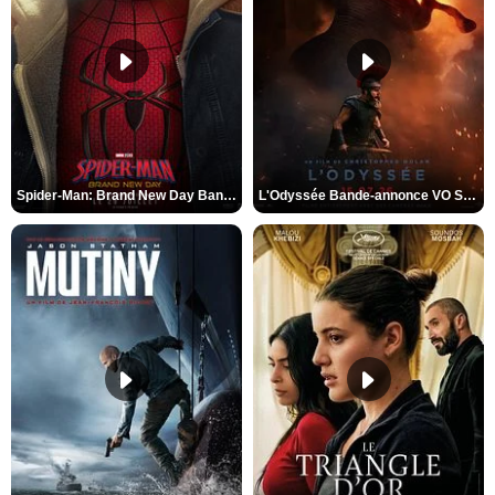
Spider-Man: Brand New Day Bande-annonce VO STFR
L'Odyssée Bande-annonce VO STFR