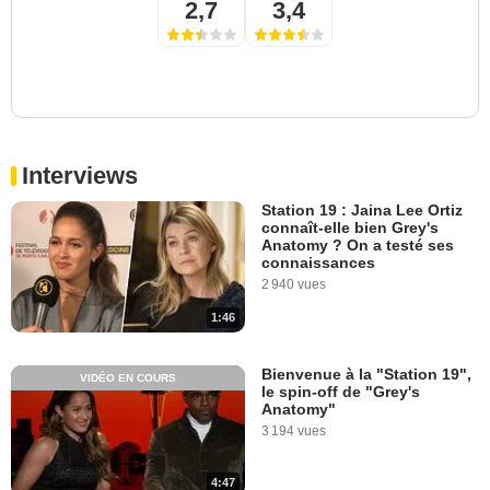
2,7
3,4
Interviews
Station 19 : Jaina Lee Ortiz
connaît-elle bien Grey's
Anatomy ? On a testé ses
connaissances
2 940 vues
1:46
Bienvenue à la "Station 19",
VIDÉO EN COURS
le spin-off de "Grey's
Anatomy"
3 194 vues
4:47