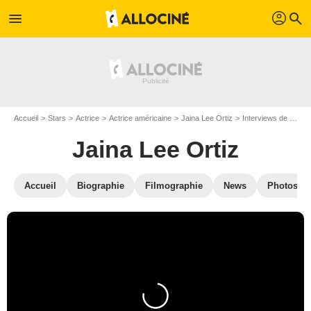
profil
menu
search
Accueil
Stars
Actrice
Actrice américaine
Jaina Lee Ortiz
Interviews de Jaina Lee Ortiz
Jaina Lee Ortiz
Accueil
Biographie
Filmographie
News
Photos