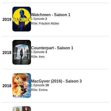
Watchmen - Saison 1
1 Episode
2
2019
Rôle: Fräulein Müller
Counterpart - Saison 1
1 Episode
3
2018
Rôle: Ines
MacGyver (2016) - Saison 3
1 Episode
19
2018
Rôle: Emina