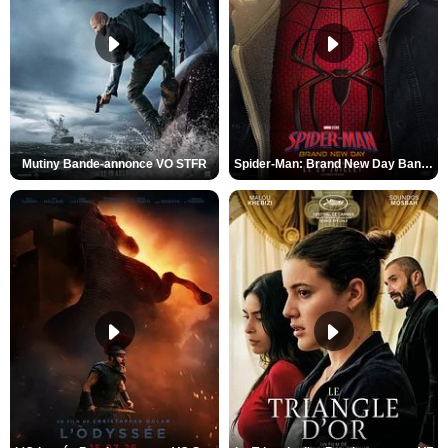
Mutiny Bande-annonce VO STFR
Spider-Man: Brand New Day Bande-annonce VO STFR