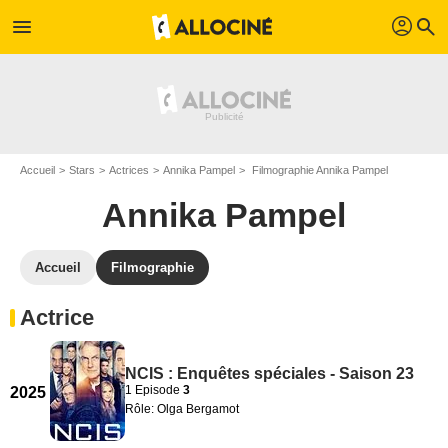
profil
menu
search
Accueil
Stars
Actrices
Annika Pampel
Filmographie Annika Pampel
Annika Pampel
Accueil
Filmographie
Actrice
NCIS : Enquêtes spéciales - Saison 23
1 Episode
3
2025
Rôle: Olga Bergamot