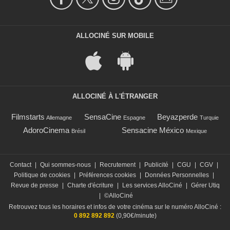
ALLOCINÉ SUR MOBILE
ALLOCINÉ À L'ÉTRANGER
Filmstarts
SensaCine
Beyazperde
Allemagne
Espagne
Turquie
AdoroCinema
Sensacine México
Brésil
Mexique
Contact
|
Qui sommes-nous
|
Recrutement
|
Publicité
|
CGU
|
CGV
|
Politique de cookies
|
Préférences cookies
|
Données Personnelles
|
Revue de presse
|
Charte d'écriture
|
Les services AlloCiné
|
Gérer Utiq
|
©AlloCiné
Retrouvez tous les horaires et infos de votre cinéma sur le numéro AlloCiné :
0 892 892 892
(0,90€/minute)