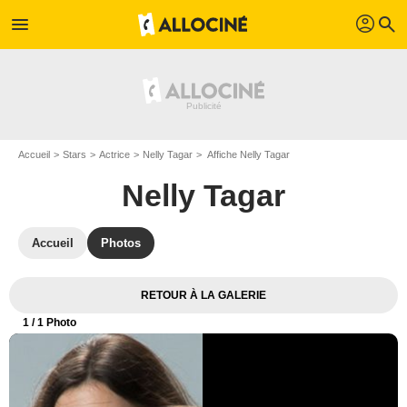
profil
menu
search
Accueil
Stars
Actrice
Nelly Tagar
Affiche Nelly Tagar
Nelly Tagar
Accueil
Photos
RETOUR À LA GALERIE
1
/ 1 Photo