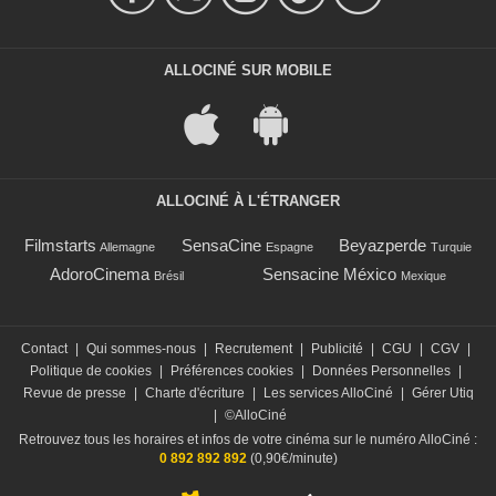
ALLOCINÉ SUR MOBILE
ALLOCINÉ À L'ÉTRANGER
Filmstarts
SensaCine
Beyazperde
Allemagne
Espagne
Turquie
AdoroCinema
Sensacine México
Brésil
Mexique
Contact
|
Qui sommes-nous
|
Recrutement
|
Publicité
|
CGU
|
CGV
|
Politique de cookies
|
Préférences cookies
|
Données Personnelles
|
Revue de presse
|
Charte d'écriture
|
Les services AlloCiné
|
Gérer Utiq
|
©AlloCiné
Retrouvez tous les horaires et infos de votre cinéma sur le numéro AlloCiné :
0 892 892 892
(0,90€/minute)