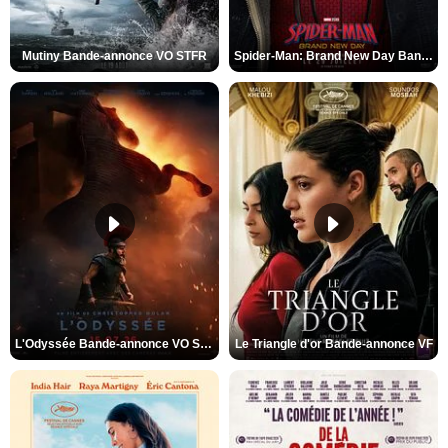
Mutiny Bande-annonce VO STFR
Spider-Man: Brand New Day Bande-annonce VO STFR
L'Odyssée Bande-annonce VO STFR
Le Triangle d'or Bande-annonce VF