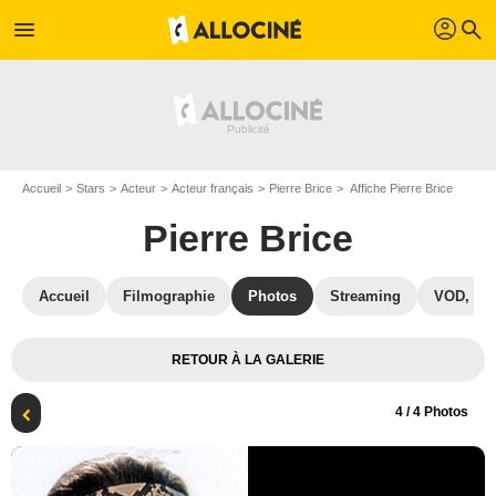
profil
menu
search
Accueil
Stars
Acteur
Acteur français
Pierre Brice
Affiche Pierre Brice
Pierre Brice
Accueil
Filmographie
Photos
Streaming
VOD, DV
RETOUR À LA GALERIE
4
/ 4 Photos