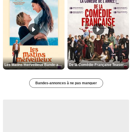
Les Matins merveilleux Bande-annonce VF
De la Comédie-Française Teaser VF
Bandes-annonces à ne pas manquer