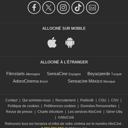
ALLOCINÉ SUR MOBILE
ALLOCINÉ À L'ÉTRANGER
Filmstarts
SensaCine
Beyazperde
Allemagne
Espagne
Turquie
AdoroCinema
Sensacine México
Brésil
Mexique
Contact
|
Qui sommes-nous
|
Recrutement
|
Publicité
|
CGU
|
CGV
|
Politique de cookies
|
Préférences cookies
|
Données Personnelles
|
Revue de presse
|
Charte d'écriture
|
Les services AlloCiné
|
Gérer Utiq
|
©AlloCiné
Retrouvez tous les horaires et infos de votre cinéma sur le numéro AlloCiné :