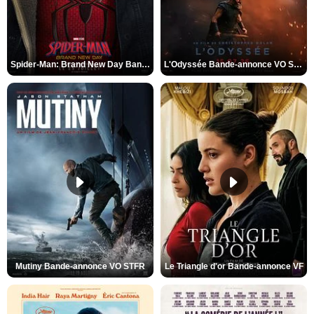
Spider-Man: Brand New Day Bande-annonce VO STFR
L'Odyssée Bande-annonce VO STFR
Mutiny Bande-annonce VO STFR
Le Triangle d'or Bande-annonce VF