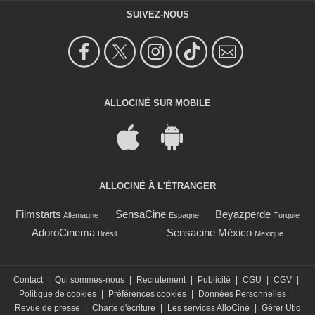
SUIVEZ-NOUS
ALLOCINÉ SUR MOBILE
ALLOCINÉ À L'ÉTRANGER
Filmstarts
SensaCine
Beyazperde
Allemagne
Espagne
Turquie
AdoroCinema
Sensacine México
Brésil
Mexique
Contact
|
Qui sommes-nous
|
Recrutement
|
Publicité
|
CGU
|
CGV
|
Politique de cookies
|
Préférences cookies
|
Données Personnelles
|
Revue de presse
|
Charte d'écriture
|
Les services AlloCiné
|
Gérer Utiq