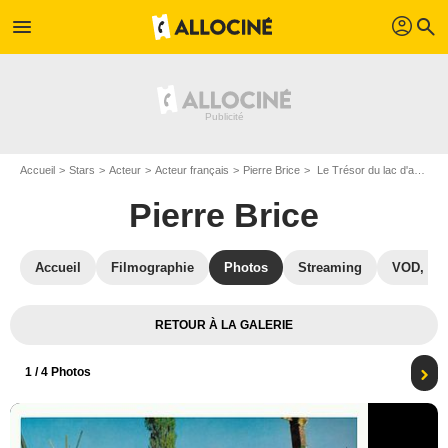
profil
menu
search
Accueil
Stars
Acteur
Acteur français
Pierre Brice
Le Trésor du lac d'argent : Photo Pierre Brice, Lex Barker
Pierre Brice
Accueil
Filmographie
Photos
Streaming
VOD, DV
RETOUR À LA GALERIE
1
/ 4 Photos