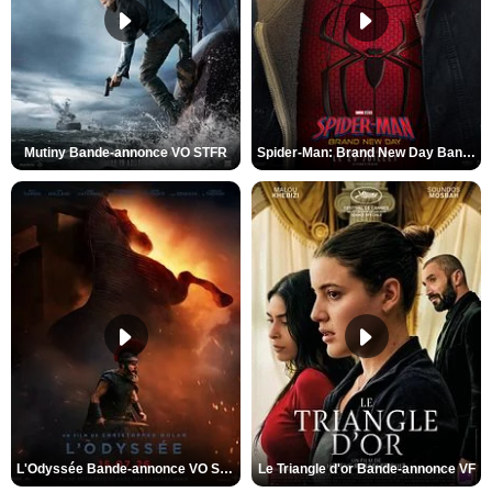
Mutiny Bande-annonce VO STFR
Spider-Man: Brand New Day Bande-annonce VO STFR
L'Odyssée Bande-annonce VO STFR
Le Triangle d'or Bande-annonce VF