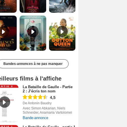
Les Silences de Riyad Bande-annonce VO STFR
Des Fleurs pour Tokyo Bande-annonce VO STFR
Cotton Queen Bande-annonce VO STFR
Bandes-annonces à ne pas manquer
illeurs films à l'affiche
La Bataille de Gaulle - Partie
2 : J’écris ton nom
4,5
De Antonin Baudry
Avec Simon Abkarian, Niels
Schneider, Anamaria Vartolomei
Bande-annonce