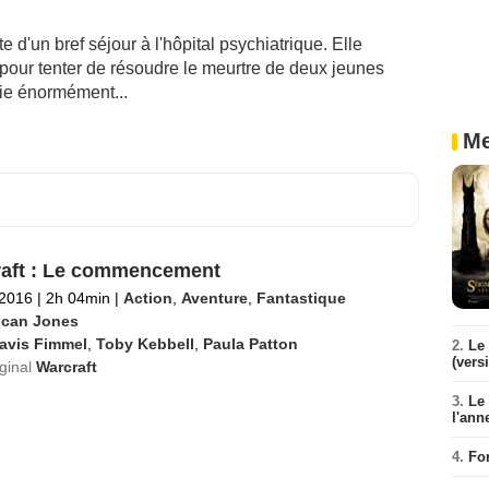
te d'un bref séjour à l'hôpital psychiatrique. Elle
 pour tenter de résoudre le meurtre de deux jeunes
fie énormément...
Me
aft : Le commencement
 2016
|
2h 04min
|
Action
,
Aventure
,
Fantastique
can Jones
avis Fimmel
,
Toby Kebbell
,
Paula Patton
2.
Le 
(vers
iginal
Warcraft
3.
Le
l'ann
4.
Fo