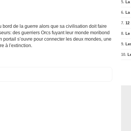
5.
La 
6.
La 
7.
12
bord de la guerre alors que sa civilisation doit faire
seurs: des guerriers Orcs fuyant leur monde moribond
8.
Le
un portail s’ouvre pour connecter les deux mondes, une
9.
Le
re à l'extinction.
10.
L