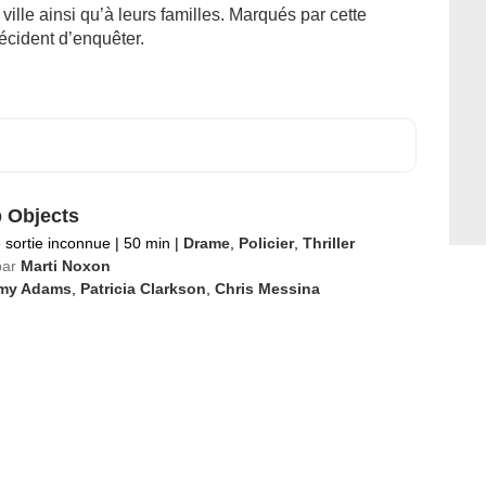
 ville ainsi qu’à leurs familles. Marqués par cette
écident d’enquêter.
 Objects
 sortie inconnue
|
50 min
|
Drame
,
Policier
,
Thriller
par
Marti Noxon
my Adams
,
Patricia Clarkson
,
Chris Messina