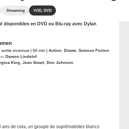
Streaming
VOD, DVD
 TV disponibles en DVD ou Blu-ray avec Dylan
hmen
 sortie inconnue
|
60 min
|
Action
,
Drame
,
Science Fiction
par
Damon Lindelof
egina King
,
Jean Smart
,
Don Johnson
 3 ans de cela, un groupe de suprématistes blancs