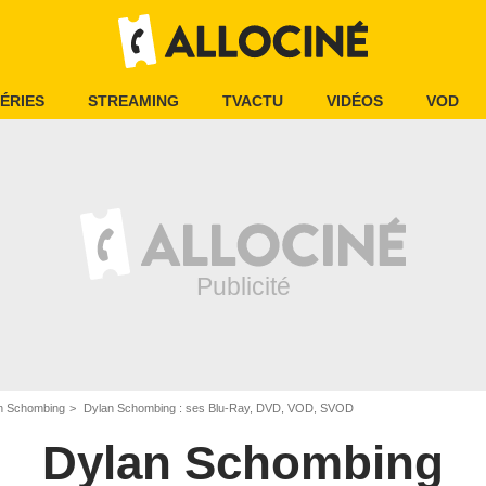
ÉRIES
STREAMING
TVACTU
VIDÉOS
VOD
n Schombing
Dylan Schombing : ses Blu-Ray, DVD, VOD, SVOD
Dylan Schombing