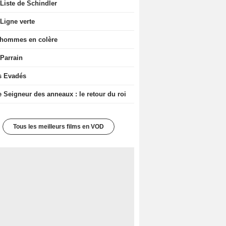
Liste de Schindler
Ligne verte
 hommes en colère
 Parrain
s Evadés
e Seigneur des anneaux : le retour du roi
Tous les meilleurs films en VOD