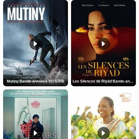
Mutiny Bande-annonce VO STFR
Les Silences de Riyad Bande-annonce VO STFR