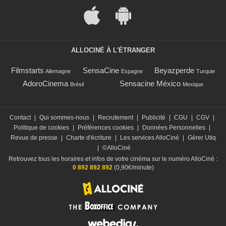
ALLOCINÉ À L'ÉTRANGER
Filmstarts
SensaCine
Beyazperde
Allemagne
Espagne
Turquie
AdoroCinema
Sensacine México
Brésil
Mexique
Contact
|
Qui sommes-nous
|
Recrutement
|
Publicité
|
CGU
|
CGV
|
Politique de cookies
|
Préférences cookies
|
Données Personnelles
|
Revue de presse
|
Charte d'écriture
|
Les services AlloCiné
|
Gérer Utiq
|
©AlloCiné
Retrouvez tous les horaires et infos de votre cinéma sur le numéro AlloCiné :
0 892 892 892
(0,90€/minute)