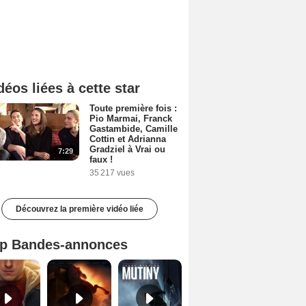
déos liées à cette star
Toute première fois :
Pio Marmai, Franck
Gastambide, Camille
Cottin et Adrianna
Gradziel à Vrai ou
7:29
faux !
35 217 vues
Découvrez la première vidéo liée
p Bandes-annonces
Spider-Man: Brand New Day Bande-annonce VO STFR
L'Odyssée Bande-annonce VO STFR
Mutiny Bande-annonce VO STFR