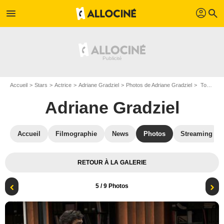
profil
menu
search
Accueil
Stars
Actrice
Adriane Gradziel
Photos de Adriane Gradziel
Toute première fois : Photo Pio Marmaï, Adriane Gradziel
Adriane Gradziel
Accueil
Filmographie
News
Photos
Streaming
RETOUR À LA GALERIE
5
/ 9 Photos