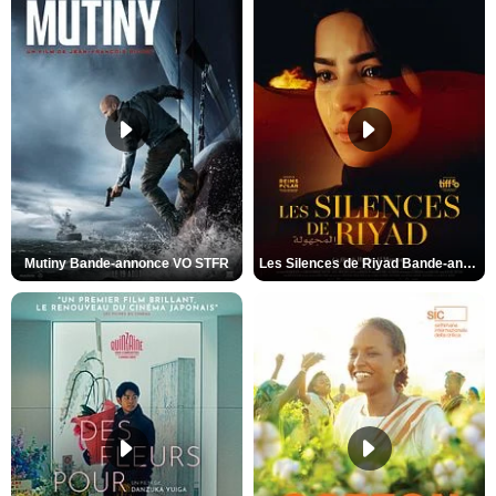
Mutiny Bande-annonce VO STFR
Les Silences de Riyad Bande-annonce VO STFR