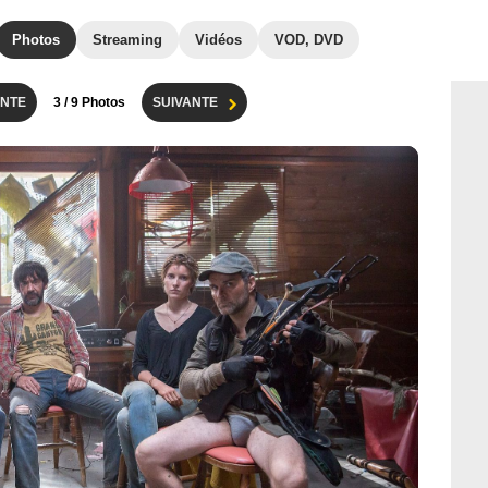
Photos
Streaming
Vidéos
VOD, DVD
NTE
3
/ 9 Photos
SUIVANTE