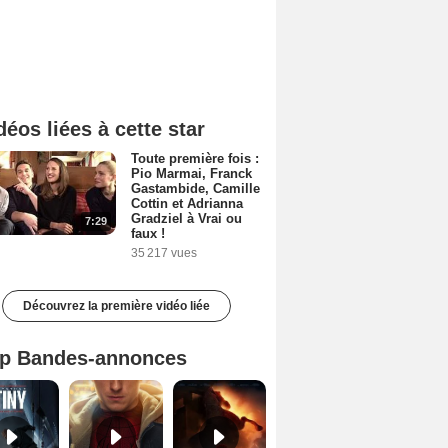
déos liées à cette star
Toute première fois :
Pio Marmai, Franck
Gastambide, Camille
Cottin et Adrianna
Gradziel à Vrai ou
7:29
faux !
35 217 vues
Découvrez la première vidéo liée
p Bandes-annonces
Mutiny Bande-annonce VO STFR
Spider-Man: Brand New Day Bande-annonce VO STFR
L'Odyssée Bande-annonce VO STFR