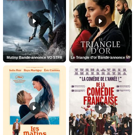
Mutiny Bande-annonce VO STFR
Le Triangle d'or Bande-annonce VF