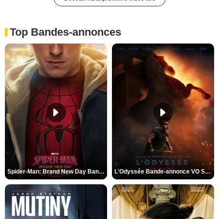
Top Bandes-annonces
Spider-Man: Brand New Day Bande-annonce VO STFR
L'Odyssée Bande-annonce VO STFR