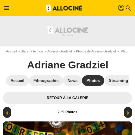
profil
menu
search
Accueil
Stars
Actrice
Adriane Gradziel
Photos de Adriane Gradziel
Photo Thomas VDB, Adriane Gradziel
Adriane Gradziel
Accueil
Filmographie
News
Photos
Streaming
RETOUR À LA GALERIE
2
/ 9 Photos