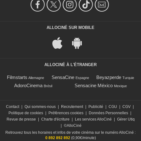
ALLOCINÉ SUR MOBILE
ALLOCINÉ À L'ÉTRANGER
Filmstarts
SensaCine
Beyazperde
Allemagne
Espagne
Turquie
AdoroCinema
Sensacine México
Brésil
Mexique
Contact
|
Qui sommes-nous
|
Recrutement
|
Publicité
|
CGU
|
CGV
|
Politique de cookies
|
Préférences cookies
|
Données Personnelles
|
Revue de presse
|
Charte d'écriture
|
Les services AlloCiné
|
Gérer Utiq
|
©AlloCiné
Retrouvez tous les horaires et infos de votre cinéma sur le numéro AlloCiné :
0 892 892 892
(0,90€/minute)