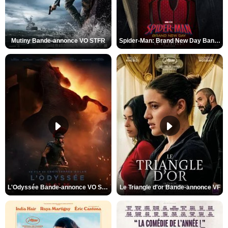
Mutiny Bande-annonce VO STFR
Spider-Man: Brand New Day Bande-annonce VO STFR
L'Odyssée Bande-annonce VO STFR
Le Triangle d'or Bande-annonce VF