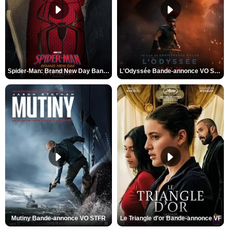
Spider-Man: Brand New Day Bande-annonce VO STFR
L'Odyssée Bande-annonce VO STFR
Mutiny Bande-annonce VO STFR
Le Triangle d'or Bande-annonce VF