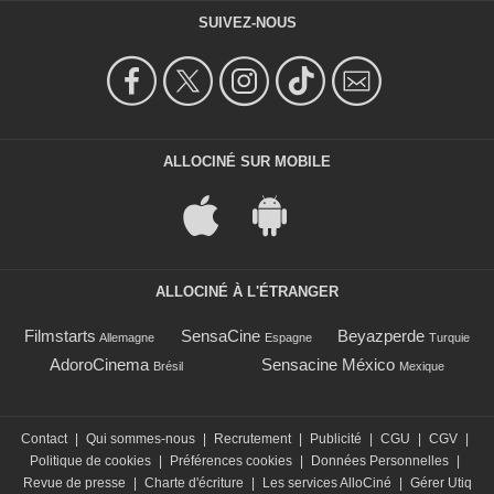
SUIVEZ-NOUS
ALLOCINÉ SUR MOBILE
ALLOCINÉ À L'ÉTRANGER
Filmstarts
SensaCine
Beyazperde
Allemagne
Espagne
Turquie
AdoroCinema
Sensacine México
Brésil
Mexique
Contact
|
Qui sommes-nous
|
Recrutement
|
Publicité
|
CGU
|
CGV
|
Politique de cookies
|
Préférences cookies
|
Données Personnelles
|
Revue de presse
|
Charte d'écriture
|
Les services AlloCiné
|
Gérer Utiq