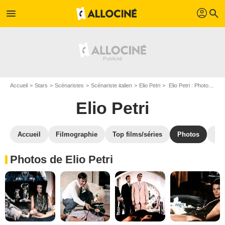
profil
menu
search
Accueil
Stars
Scénaristes
Scénariste italien
Elio Petri
Elio Petri : Photos de ses films et séries
Elio Petri
Accueil
Filmographie
Top films/séries
Photos
St
Photos de Elio Petri