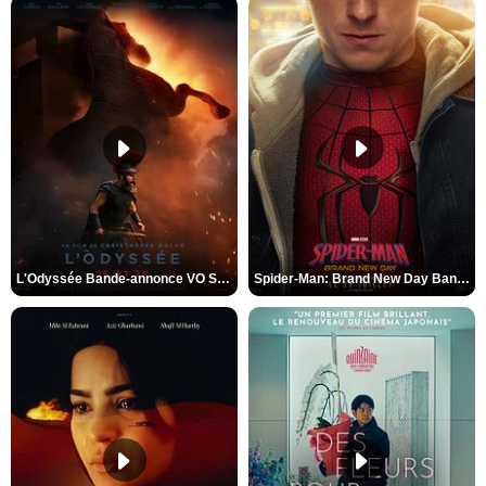
L'Odyssée Bande-annonce VO STFR
Spider-Man: Brand New Day Bande-annonce VO STFR