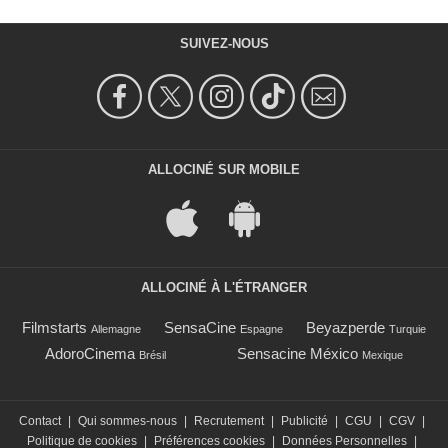
SUIVEZ-NOUS
ALLOCINÉ SUR MOBILE
ALLOCINÉ À L'ÉTRANGER
Filmstarts
SensaCine
Beyazperde
Allemagne
Espagne
Turquie
AdoroCinema
Sensacine México
Brésil
Mexique
Contact
|
Qui sommes-nous
|
Recrutement
|
Publicité
|
CGU
|
CGV
|
Politique de cookies
|
Préférences cookies
|
Données Personnelles
|