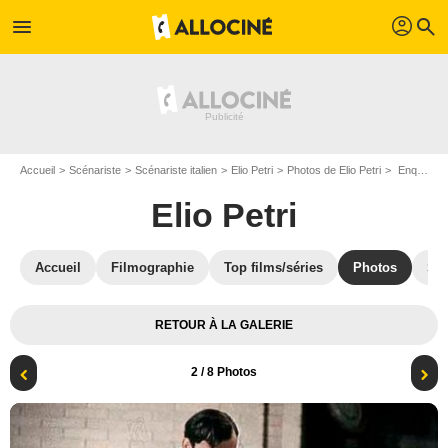
profil
menu
search
Accueil
Scénariste
Scénariste italien
Elio Petri
Photos de Elio Petri
Enquête sur un citoyen au-dessus de tout soupçon : Photo Florinda Bolkan, Gian Maria Volontè, Elio Petri
Elio Petri
Accueil
Filmographie
Top films/séries
Photos
St
RETOUR À LA GALERIE
2
/ 8 Photos