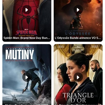
Spider-Man: Brand New Day Bande-annonce VO STFR
L'Odyssée Bande-annonce VO STFR