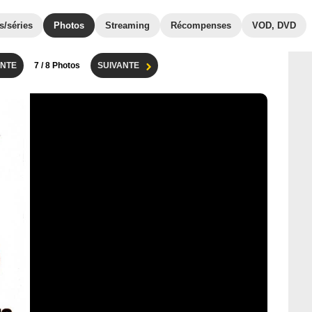
s/séries
Photos
Streaming
Récompenses
VOD, DVD
NTE
7
/ 8 Photos
SUIVANTE