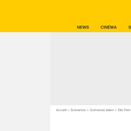
NEWS
CINÉMA
S
Accueil
Scénariste
Scénariste italien
Elio Petri