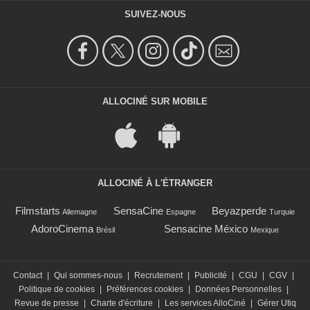
SUIVEZ-NOUS
ALLOCINÉ SUR MOBILE
ALLOCINÉ À L'ÉTRANGER
Filmstarts
SensaCine
Beyazperde
Allemagne
Espagne
Turquie
AdoroCinema
Sensacine México
Brésil
Mexique
Contact
|
Qui sommes-nous
|
Recrutement
|
Publicité
|
CGU
|
CGV
|
Politique de cookies
|
Préférences cookies
|
Données Personnelles
|
Revue de presse
|
Charte d'écriture
|
Les services AlloCiné
|
Gérer Utiq