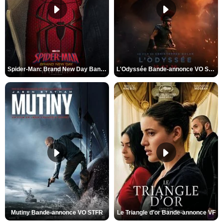
Spider-Man: Brand New Day Bande-annonce VO STFR
L'Odyssée Bande-annonce VO STFR
Mutiny Bande-annonce VO STFR
Le Triangle d'or Bande-annonce VF