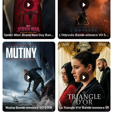
Spider-Man: Brand New Day Bande-annonce VO STFR
L'Odyssée Bande-annonce VO STFR
Mutiny Bande-annonce VO STFR
Le Triangle d'or Bande-annonce VF