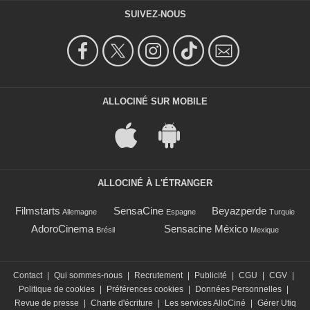
SUIVEZ-NOUS
ALLOCINÉ SUR MOBILE
ALLOCINÉ À L'ÉTRANGER
Filmstarts
SensaCine
Beyazperde
Allemagne
Espagne
Turquie
AdoroCinema
Sensacine México
Brésil
Mexique
Contact
|
Qui sommes-nous
|
Recrutement
|
Publicité
|
CGU
|
CGV
|
Politique de cookies
|
Préférences cookies
|
Données Personnelles
|
Revue de presse
|
Charte d'écriture
|
Les services AlloCiné
|
Gérer Utiq