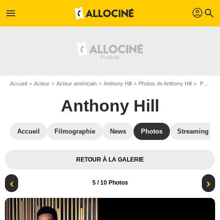
profil
menu
search
Accueil
Acteur
Acteur américain
Anthony Hill
Photos de Anthony Hill
Photo Anthony Hill
Anthony Hill
Accueil
Filmographie
News
Photos
Streaming
RETOUR À LA GALERIE
5
/ 10 Photos