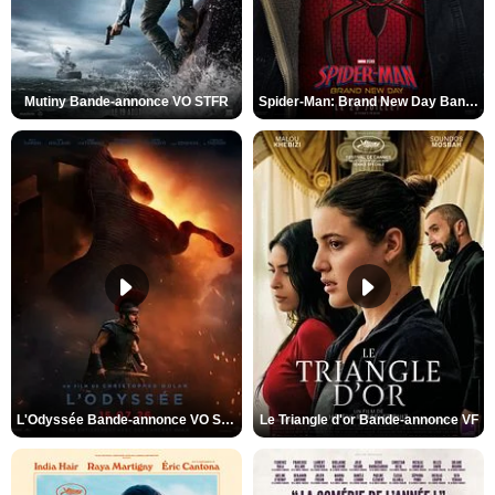
Mutiny Bande-annonce VO STFR
Spider-Man: Brand New Day Bande-annonce VO STFR
L'Odyssée Bande-annonce VO STFR
Le Triangle d'or Bande-annonce VF