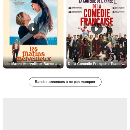
Les Matins merveilleux Bande-annonce VF
De la Comédie-Française Teaser VF
Bandes-annonces à ne pas manquer