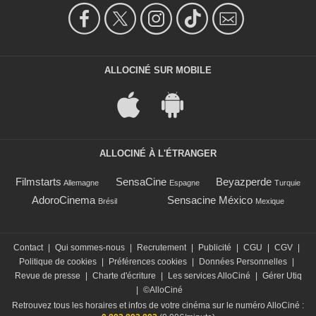
ALLOCINÉ SUR MOBILE
ALLOCINÉ À L'ÉTRANGER
Filmstarts
SensaCine
Beyazperde
Allemagne
Espagne
Turquie
AdoroCinema
Sensacine México
Brésil
Mexique
Contact
|
Qui sommes-nous
|
Recrutement
|
Publicité
|
CGU
|
CGV
|
Politique de cookies
|
Préférences cookies
|
Données Personnelles
|
Revue de presse
|
Charte d'écriture
|
Les services AlloCiné
|
Gérer Utiq
|
©AlloCiné
Retrouvez tous les horaires et infos de votre cinéma sur le numéro AlloCiné :