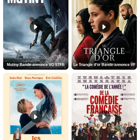
Mutiny Bande-annonce VO STFR
Le Triangle d'or Bande-annonce VF