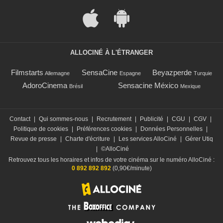
ALLOCINÉ À L'ÉTRANGER
Filmstarts
SensaCine
Beyazperde
Allemagne
Espagne
Turquie
AdoroCinema
Sensacine México
Brésil
Mexique
Contact
|
Qui sommes-nous
|
Recrutement
|
Publicité
|
CGU
|
CGV
|
Politique de cookies
|
Préférences cookies
|
Données Personnelles
|
Revue de presse
|
Charte d'écriture
|
Les services AlloCiné
|
Gérer Utiq
|
©AlloCiné
Retrouvez tous les horaires et infos de votre cinéma sur le numéro AlloCiné :
0 892 892 892
(0,90€/minute)