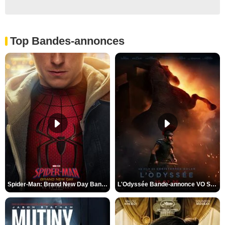
Top Bandes-annonces
Spider-Man: Brand New Day Bande-annonce VO STFR
L'Odyssée Bande-annonce VO STFR