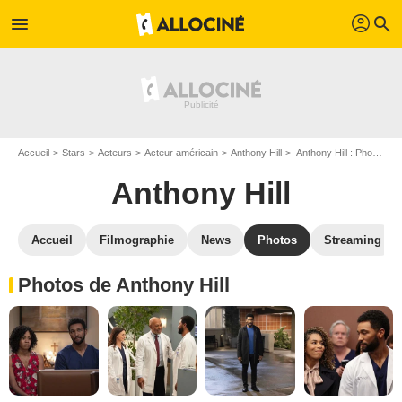
profil
menu
search
Accueil
Stars
Acteurs
Acteur américain
Anthony Hill
Anthony Hill : Photos de ses films et séries
Anthony Hill
Accueil
Filmographie
News
Photos
Streaming
Photos de Anthony Hill