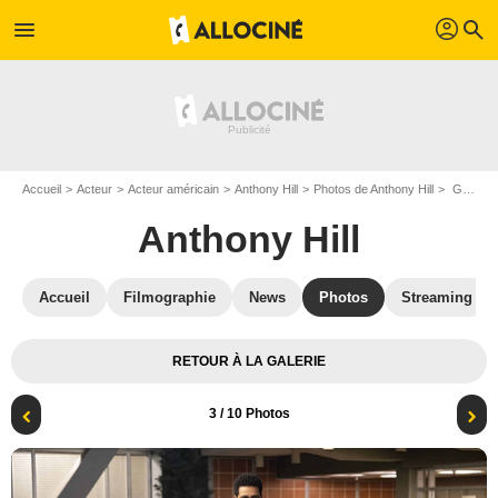
profil
menu
search
Accueil
Acteur
Acteur américain
Anthony Hill
Photos de Anthony Hill
Grey's Anatomy : Photo Anthony Hill
Anthony Hill
Accueil
Filmographie
News
Photos
Streaming
RETOUR À LA GALERIE
3
/ 10 Photos