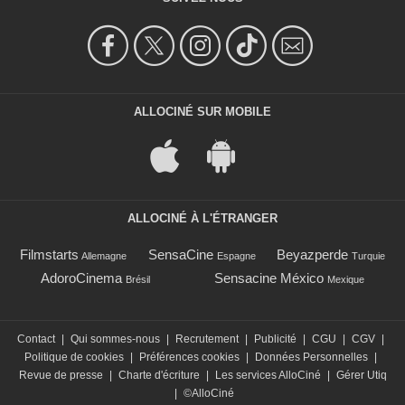
ALLOCINÉ SUR MOBILE
ALLOCINÉ À L'ÉTRANGER
Filmstarts
SensaCine
Beyazperde
Allemagne
Espagne
Turquie
AdoroCinema
Sensacine México
Brésil
Mexique
Contact
|
Qui sommes-nous
|
Recrutement
|
Publicité
|
CGU
|
CGV
|
Politique de cookies
|
Préférences cookies
|
Données Personnelles
|
Revue de presse
|
Charte d'écriture
|
Les services AlloCiné
|
Gérer Utiq
|
©AlloCiné