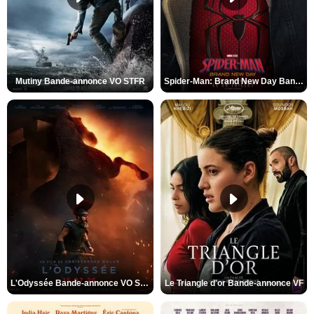
Mutiny Bande-annonce VO STFR
Spider-Man: Brand New Day Bande-annonce VO STFR
L'Odyssée Bande-annonce VO STFR
Le Triangle d'or Bande-annonce VF