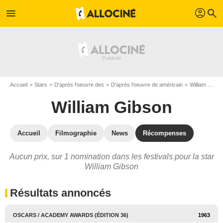
profil
menu
search
Accueil
Stars
D'après l'oeuvre des
D'après l'oeuvre de américain
William Gibson
William Gibson
Accueil
Filmographie
News
Récompenses
Aucun prix, sur 1 nomination dans les festivals pour la star
William Gibson
Résultats annoncés
OSCARS / ACADEMY AWARDS (ÉDITION 36)
1963