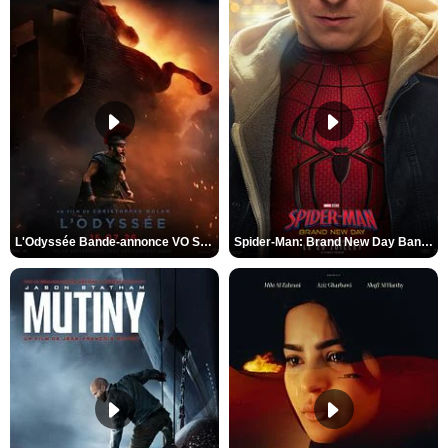
L'Odyssée Bande-annonce VO STFR
Spider-Man: Brand New Day Bande-annonce VO STFR