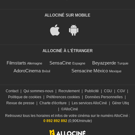
ALLOCINÉ SUR MOBILE
ALLOCINÉ À L'ÉTRANGER
Filmstarts
SensaCine
Beyazperde
Allemagne
Espagne
Turquie
AdoroCinema
Sensacine México
Brésil
Mexique
Contact
|
Qui sommes-nous
|
Recrutement
|
Publicité
|
CGU
|
CGV
|
Politique de cookies
|
Préférences cookies
|
Données Personnelles
|
Revue de presse
|
Charte d'écriture
|
Les services AlloCiné
|
Gérer Utiq
|
©AlloCiné
Retrouvez tous les horaires et infos de votre cinéma sur le numéro AlloCiné :
0 892 892 892
(0,90€/minute)