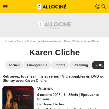
profil
menu
search
Accueil
Stars
Actrice
Actrice canadienne
Karen Cliche
Karen Cliche : ses Blu-Ray, DVD, VOD, SVOD
Karen Cliche
Accueil
Filmographie
Photos
Streaming
VOD, DV
Retrouvez tous les films et séries TV disponibles en DVD ou
Blu-ray avec Karen Cliche
Vicious
9 octobre 2025
|
1h 38min
|
Epouvante-
horreur
De
Bryan Bertino