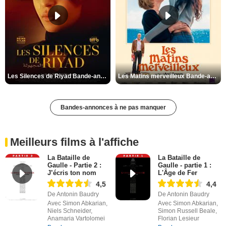
Les Silences de Riyad Bande-annonce VO STFR
Les Matins merveilleux Bande-annonce VF
Bandes-annonces à ne pas manquer
Meilleurs films à l'affiche
La Bataille de
La Bataille de
Gaulle - Partie 2 :
Gaulle - partie 1 :
J’écris ton nom
L'Âge de Fer
4,5
4,4
De Antonin Baudry
De Antonin Baudry
Avec Simon Abkarian,
Avec Simon Abkarian,
Niels Schneider,
Simon Russell Beale,
Anamaria Vartolomei
Florian Lesieur