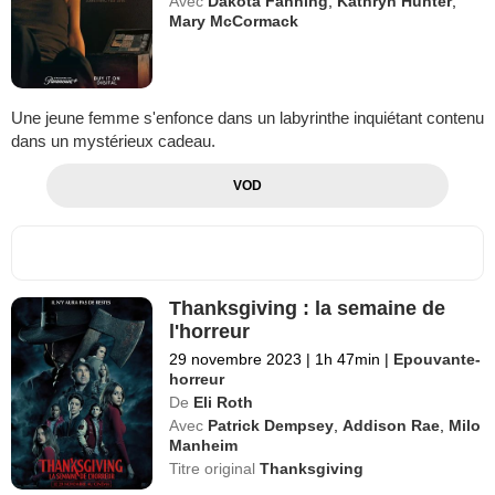
Avec
Dakota Fanning
,
Kathryn Hunter
,
Mary McCormack
Une jeune femme s'enfonce dans un labyrinthe inquiétant contenu
dans un mystérieux cadeau.
VOD
Thanksgiving : la semaine de
l'horreur
29 novembre 2023
|
1h 47min
|
Epouvante-
horreur
De
Eli Roth
Avec
Patrick Dempsey
,
Addison Rae
,
Milo
Manheim
Titre original
Thanksgiving