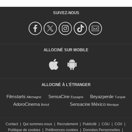
SUIVEZ-NOUS
ALLOCINÉ SUR MOBILE
ALLOCINÉ À L'ÉTRANGER
Filmstarts
SensaCine
Beyazperde
Allemagne
Espagne
Turquie
AdoroCinema
Sensacine México
Brésil
Mexique
Contact
|
Qui sommes-nous
|
Recrutement
|
Publicité
|
CGU
|
CGV
|
Politique de cookies
|
Préférences cookies
|
Données Personnelles
|