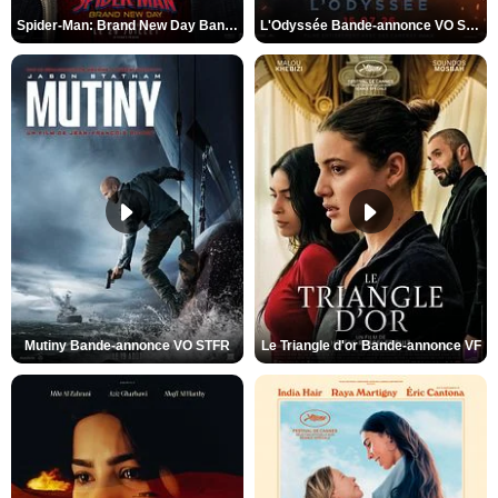
Spider-Man: Brand New Day Bande-annonce VO STFR
L'Odyssée Bande-annonce VO STFR
Mutiny Bande-annonce VO STFR
Le Triangle d'or Bande-annonce VF