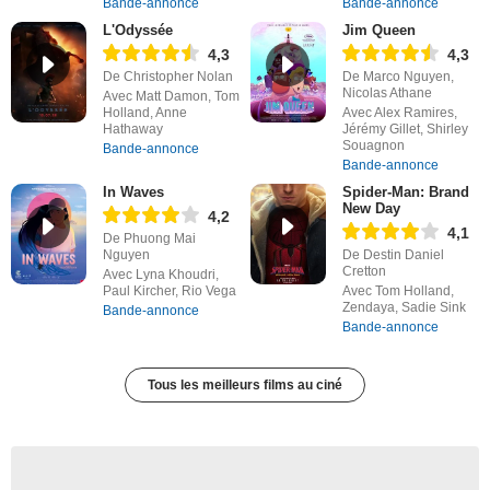
Bande-annonce
Bande-annonce
L'Odyssée
Jim Queen
4,3
4,3
De Christopher Nolan
De Marco Nguyen,
Nicolas Athane
Avec Matt Damon, Tom
Holland, Anne
Avec Alex Ramires,
Hathaway
Jérémy Gillet, Shirley
Souagnon
Bande-annonce
Bande-annonce
In Waves
Spider-Man: Brand
New Day
4,2
4,1
De Phuong Mai
Nguyen
De Destin Daniel
Cretton
Avec Lyna Khoudri,
Paul Kircher, Rio Vega
Avec Tom Holland,
Zendaya, Sadie Sink
Bande-annonce
Bande-annonce
Tous les meilleurs films au ciné