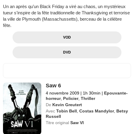
Un an après qu’un Black Friday a viré au chaos, un mystérieux
tueur s’inspire de la fête traditionnelle de Thanksgiving et terrorise
la ville de Plymouth (Massachussetts), berceau de la célèbre
fête.
VOD
DVD
Saw 6
4 novembre 2009
|
1h 30min
|
Epouvante-
horreur
,
Policier
,
Thriller
De
Kevin Greutert
Avec
Tobin Bell
,
Costas Mandylor
,
Betsy
Russell
Titre original
Saw VI