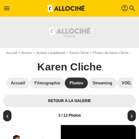
profil
menu
search
Accueil
Actrice
Actrice canadienne
Karen Cliche
Photos de Karen Cliche
Phot
Karen Cliche
Accueil
Filmographie
Photos
Streaming
VOD, DV
RETOUR À LA GALERIE
3
/ 12 Photos