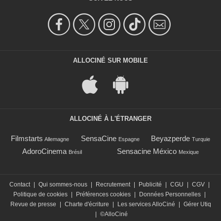
ALLOCINÉ SUR MOBILE
ALLOCINÉ À L'ÉTRANGER
Filmstarts
SensaCine
Beyazperde
Allemagne
Espagne
Turquie
AdoroCinema
Sensacine México
Brésil
Mexique
Contact
|
Qui sommes-nous
|
Recrutement
|
Publicité
|
CGU
|
CGV
|
Politique de cookies
|
Préférences cookies
|
Données Personnelles
|
Revue de presse
|
Charte d'écriture
|
Les services AlloCiné
|
Gérer Utiq
|
©AlloCiné