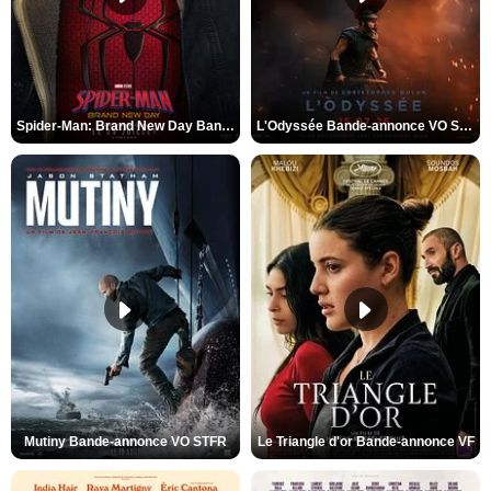
Spider-Man: Brand New Day Bande-annonce VO STFR
L'Odyssée Bande-annonce VO STFR
Mutiny Bande-annonce VO STFR
Le Triangle d'or Bande-annonce VF