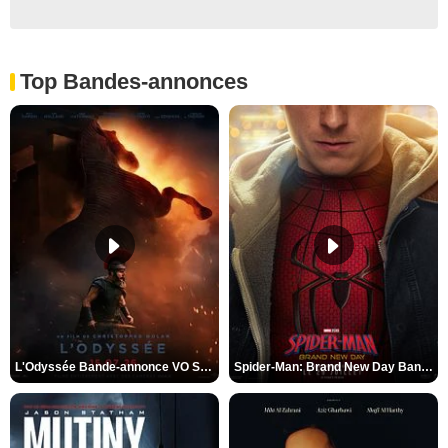
Top Bandes-annonces
L'Odyssée Bande-annonce VO STFR
Spider-Man: Brand New Day Bande-annonce VO STFR