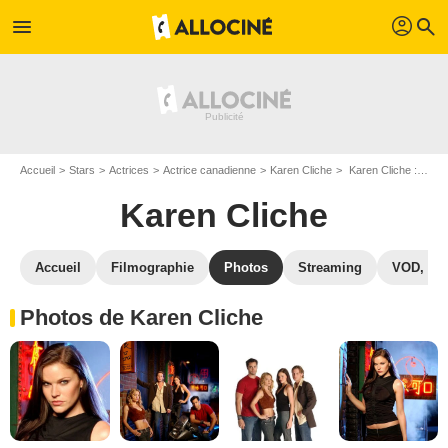
profil
menu
search
Accueil
Stars
Actrices
Actrice canadienne
Karen Cliche
Karen Cliche : Photos de ses films et séries
Karen Cliche
Accueil
Filmographie
Photos
Streaming
VOD, DV
Photos de Karen Cliche