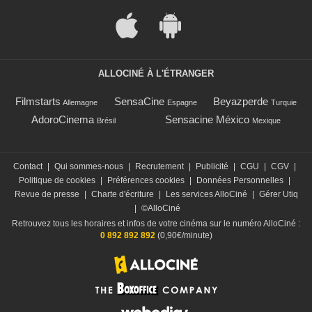
ALLOCINÉ À L'ÉTRANGER
Filmstarts
SensaCine
Beyazperde
Allemagne
Espagne
Turquie
AdoroCinema
Sensacine México
Brésil
Mexique
Contact
|
Qui sommes-nous
|
Recrutement
|
Publicité
|
CGU
|
CGV
|
Politique de cookies
|
Préférences cookies
|
Données Personnelles
|
Revue de presse
|
Charte d'écriture
|
Les services AlloCiné
|
Gérer Utiq
|
©AlloCiné
Retrouvez tous les horaires et infos de votre cinéma sur le numéro AlloCiné :
0 892 892 892
(0,90€/minute)