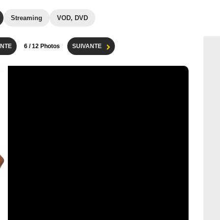
Streaming
VOD, DVD
NTE
6
/ 12 Photos
SUIVANTE