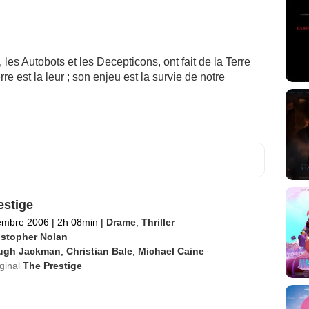
les Autobots et les Decepticons, ont fait de la Terre
e est la leur ; son enjeu est la survie de notre
estige
embre 2006
|
2h 08min
|
Drame
,
Thriller
istopher Nolan
ugh Jackman
,
Christian Bale
,
Michael Caine
iginal
The Prestige