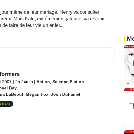
le jour même de leur mariage, Henry va consulter
ureux. Mais Kate, extrêmement jalouse, va revenir
de faire de leur vie un enfer...
Me
formers
et 2007
|
2h 24min
|
Action
,
Science Fiction
hael Bay
hia LaBeouf
,
Megan Fox
,
Josh Duhamel
s 8 ans