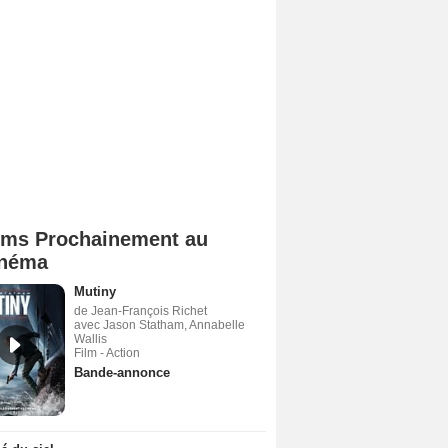
lms Prochainement au
néma
Mutiny
de Jean-François Richet
avec Jason Statham, Annabelle
Wallis
Film - Action
Bande-annonce