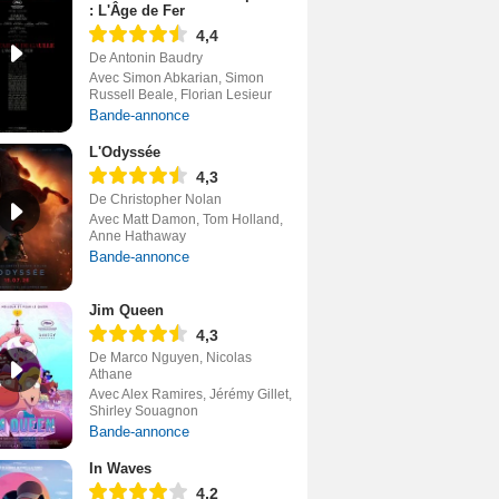
: L'Âge de Fer
4,4
De Antonin Baudry
Avec Simon Abkarian, Simon
Russell Beale, Florian Lesieur
Bande-annonce
L'Odyssée
4,3
De Christopher Nolan
Avec Matt Damon, Tom Holland,
Anne Hathaway
Bande-annonce
Jim Queen
4,3
De Marco Nguyen, Nicolas
Athane
Avec Alex Ramires, Jérémy Gillet,
Shirley Souagnon
Bande-annonce
In Waves
4,2