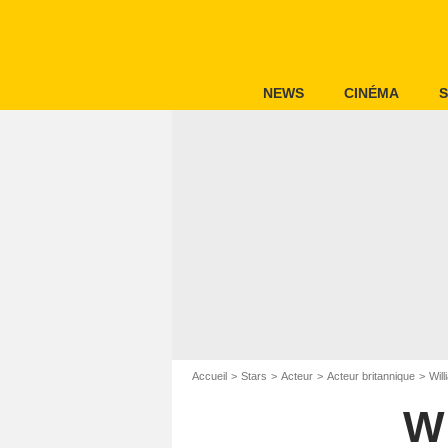
NEWS
CINÉMA
S
Accueil
Stars
Acteur
Acteur britannique
Wil
W