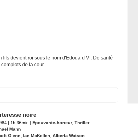
on fils devient roi sous le nom d'Edouard VI. De santé
ux complots de la cour.
rteresse noire
1984
|
1h 36min
|
Epouvante-horreur
,
Thriller
hael Mann
cott Glenn
,
Ian McKellen
,
Alberta Watson