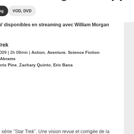
ng
VOD, DVD
 TV disponibles en streaming avec William Morgan
Trek
2009
|
2h 08min
|
Action
,
Aventure
,
Science Fiction
. Abrams
ris Pine
,
Zachary Quinto
,
Eric Bana
série "Star Trek". Une vision revue et corrigée de la