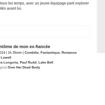
e tous les temps, avec un jeune équipage parti explorer
tés avant lui.
ntôme de mon ex-fiancée
2014
|
1h 35min
|
Comédie
,
Fantastique
,
Romance
 Lowell
va Longoria
,
Paul Rudd
,
Lake Bell
iginal
Over Her Dead Body