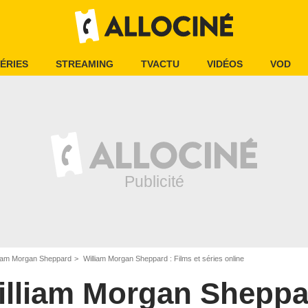
ÉRIES
STREAMING
TVACTU
VIDÉOS
VOD
liam Morgan Sheppard
William Morgan Sheppard : Films et séries online
illiam Morgan Sheppa