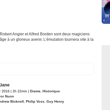
. Robert Angier et Alfred Borden sont deux magiciens
ge à un glorieux avenir. L'émulation tournera vite à la
Jane
er 2016
|
2h 22min
|
Drame
,
Historique
vor Nunn
ndrew Bicknell
,
Philip Voss
,
Guy Henry