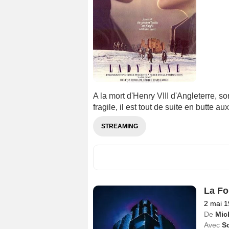
A la mort d'Henry VIII d'Angleterre, s
fragile, il est tout de suite en butte a
STREAMING
La Fo
2 mai 
De
Mic
Avec
S