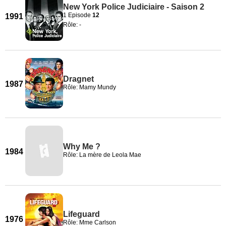
New York Police Judiciaire - Saison 2
1 Episode
12
1991
Rôle: -
Dragnet
1987
Rôle: Mamy Mundy
Why Me ?
1984
Rôle: La mère de Leola Mae
Lifeguard
1976
Rôle: Mme Carlson