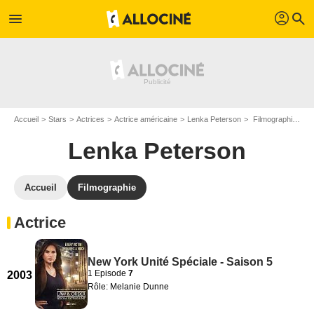
profil
menu
search
Accueil
Stars
Actrices
Actrice américaine
Lenka Peterson
Filmographie Lenka Peterson
Lenka Peterson
Accueil
Filmographie
Actrice
New York Unité Spéciale - Saison 5
1 Episode
7
2003
Rôle: Melanie Dunne