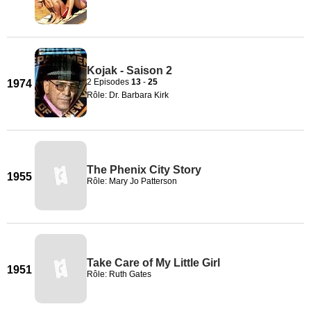
Kojak - Saison 2
2 Episodes
13
-
25
1974
Rôle: Dr. Barbara Kirk
The Phenix City Story
1955
Rôle: Mary Jo Patterson
Take Care of My Little Girl
1951
Rôle: Ruth Gates