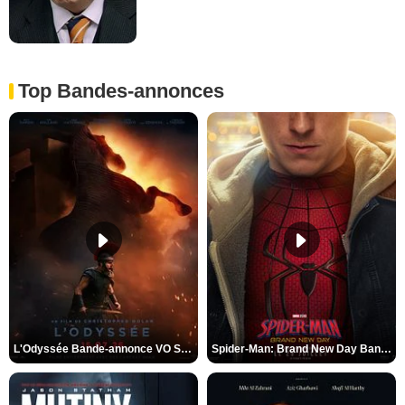
Top Bandes-annonces
L'Odyssée Bande-annonce VO STFR
Spider-Man: Brand New Day Bande-annonce VO STFR