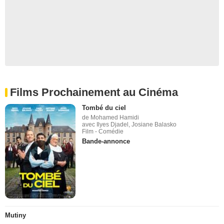
Films Prochainement au Cinéma
Tombé du ciel
de Mohamed Hamidi
avec Ilyes Djadel, Josiane Balasko
Film - Comédie
Bande-annonce
Mutiny