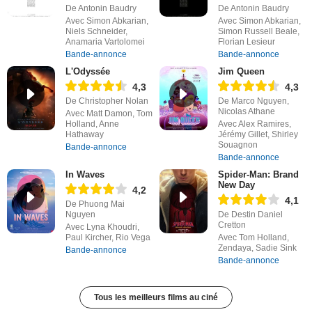
De Antonin Baudry
De Antonin Baudry
Avec Simon Abkarian,
Avec Simon Abkarian,
Niels Schneider,
Simon Russell Beale,
Anamaria Vartolomei
Florian Lesieur
Bande-annonce
Bande-annonce
L'Odyssée
Jim Queen
4,3
4,3
De Christopher Nolan
De Marco Nguyen,
Nicolas Athane
Avec Matt Damon, Tom
Holland, Anne
Avec Alex Ramires,
Hathaway
Jérémy Gillet, Shirley
Souagnon
Bande-annonce
Bande-annonce
In Waves
Spider-Man: Brand
New Day
4,2
4,1
De Phuong Mai
Nguyen
De Destin Daniel
Cretton
Avec Lyna Khoudri,
Paul Kircher, Rio Vega
Avec Tom Holland,
Zendaya, Sadie Sink
Bande-annonce
Bande-annonce
Tous les meilleurs films au ciné