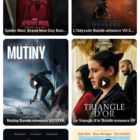
Spider-Man: Brand New Day Bande-annonce VO STFR
L'Odyssée Bande-annonce VO STFR
Mutiny Bande-annonce VO STFR
Le Triangle d'or Bande-annonce VF