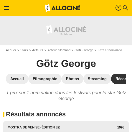
profil
menu
search
Accueil
Stars
Acteurs
Acteur allemand
Götz George
Prix et nominations de Götz George
Götz George
Accueil
Filmographie
Photos
Streaming
Récompe
1 prix sur 1 nomination dans les festivals pour la star Götz
George
Résultats annoncés
MOSTRA DE VENISE (ÉDITION 52)
1995