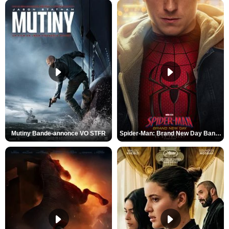
Mutiny Bande-annonce VO STFR
Spider-Man: Brand New Day Bande-annonce VO STFR