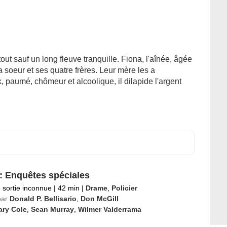
tout sauf un long fleuve tranquille. Fiona, l'aînée, âgée
 soeur et ses quatre frères. Leur mère les a
 paumé, chômeur et alcoolique, il dilapide l'argent
: Enquêtes spéciales
 sortie inconnue
|
42 min
|
Drame
,
Policier
par
Donald P. Bellisario
,
Don McGill
ary Cole
,
Sean Murray
,
Wilmer Valderrama