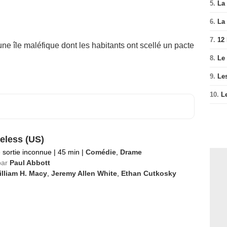
5.
La 
6.
La 
7.
12
ne île maléfique dont les habitants ont scellé un pacte
8.
Le
9.
Le
10.
L
less (US)
 sortie inconnue
|
45 min
|
Comédie
,
Drame
par
Paul Abbott
lliam H. Macy
,
Jeremy Allen White
,
Ethan Cutkosky