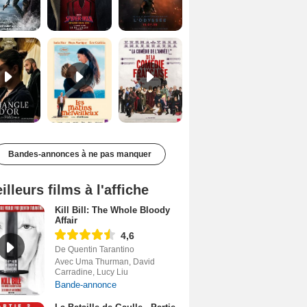
Le Triangle d'or Bande-annonce VF
Les Matins merveilleux Bande-annonce VF
De la Comédie-Française Teaser VF
Bandes-annonces à ne pas manquer
illeurs films à l'affiche
Kill Bill: The Whole Bloody
Affair
4,6
De Quentin Tarantino
Avec Uma Thurman, David
Carradine, Lucy Liu
Bande-annonce