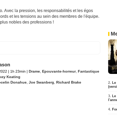
 Avec la pression, les responsabilités et les égos
rds et les tensions au sein des membres de l'équipe.
lus nobles des professions !
Me
ason
2022
|
1h 23min
|
Drame
,
Epouvante-horreur
,
Fantastique
key Keating
ocelin Donahue
,
Joe Swanberg
,
Richard Brake
2.
Le 
(vers
3.
Le
l'ann
4.
Fo