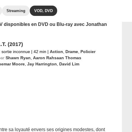
Streaming
VOD, DVD
 TV disponibles en DVD ou Blu-ray avec Jonathan
.T. (2017)
 sortie inconnue
|
42 min
|
Action
,
Drame
,
Policier
par
Shawn Ryan
,
Aaron Rahsaan Thomas
hemar Moore
,
Jay Harrington
,
David Lim
entre sa loyauté envers ses origines modestes, dont