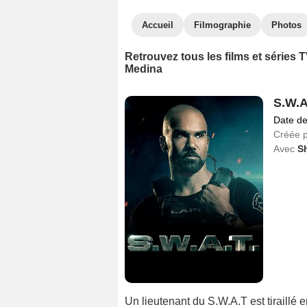
Accueil
Filmographie
Photos
Retrouvez tous les films et séries
Medina
S.W.A
Date de
Créée 
Avec
S
Un lieutenant du S.W.A.T est tiraillé 