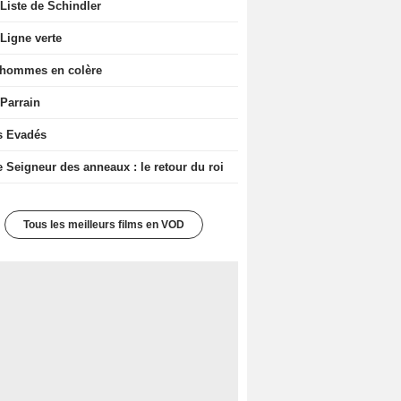
Liste de Schindler
Ligne verte
 hommes en colère
 Parrain
s Evadés
e Seigneur des anneaux : le retour du roi
Tous les meilleurs films en VOD