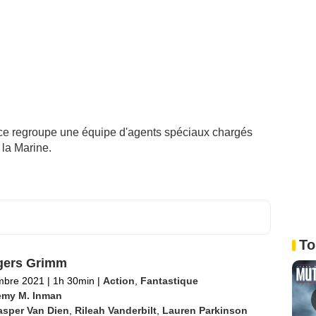
ice regroupe une équipe d'agents spéciaux chargés
 la Marine.
To
gers Grimm
mbre 2021
|
1h 30min
|
Action
,
Fantastique
emy M. Inman
asper Van Dien
,
Rileah Vanderbilt
,
Lauren Parkinson