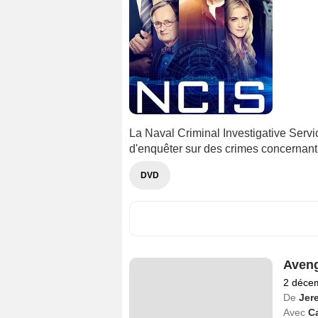
La Naval Criminal Investigative Serv
d'enquêter sur des crimes concernant
DVD
Aven
2 déce
De
Jer
Avec
C