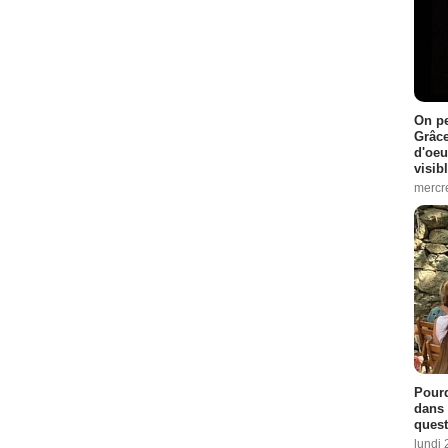
On pe
Grâce
d'oeu
visib
mercre
Pourq
dans 
quest
lundi 