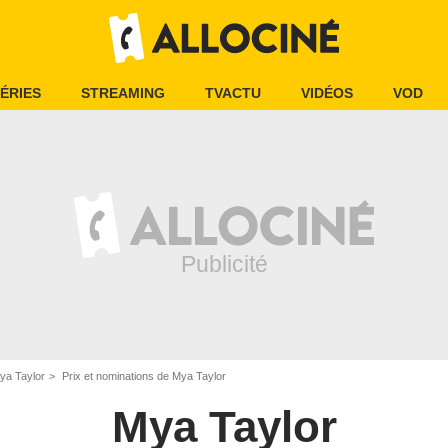
ÉRIES
STREAMING
TVACTU
VIDÉOS
VOD
ya Taylor
Prix et nominations de Mya Taylor
Mya Taylor