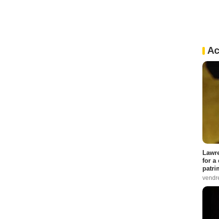
Ac
Lawre
for a
patri
vendre