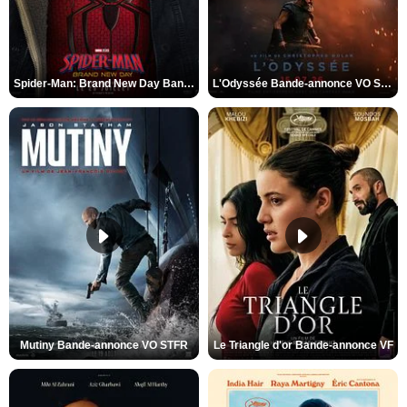
Spider-Man: Brand New Day Bande-annonce VO STFR
L'Odyssée Bande-annonce VO STFR
Mutiny Bande-annonce VO STFR
Le Triangle d'or Bande-annonce VF