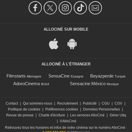
ALLOCINÉ SUR MOBILE
ALLOCINÉ À L'ÉTRANGER
Filmstarts
SensaCine
Beyazperde
Allemagne
Espagne
Turquie
AdoroCinema
Sensacine México
Brésil
Mexique
Contact
|
Qui sommes-nous
|
Recrutement
|
Publicité
|
CGU
|
CGV
|
Politique de cookies
|
Préférences cookies
|
Données Personnelles
|
Revue de presse
|
Charte d'écriture
|
Les services AlloCiné
|
Gérer Utiq
|
©AlloCiné
Retrouvez tous les horaires et infos de votre cinéma sur le numéro AlloCiné :