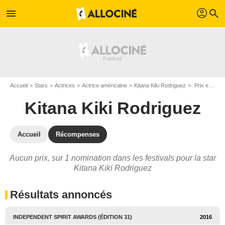
profil
menu
search
Accueil
Stars
Actrices
Actrice américaine
Kitana Kiki Rodriguez
Prix et nominations de Kitana Kiki Rodriguez
Kitana Kiki Rodriguez
Accueil
Récompenses
Aucun prix, sur 1 nomination dans les festivals pour la star
Kitana Kiki Rodriguez
Résultats annoncés
INDEPENDENT SPIRIT AWARDS (ÉDITION 31)
2016