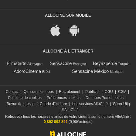
ALLOCINÉ SUR MOBILE
ALLOCINÉ À L'ÉTRANGER
Filmstarts
SensaCine
Beyazperde
Allemagne
Espagne
Turquie
AdoroCinema
Sensacine México
Brésil
Mexique
Contact
|
Qui sommes-nous
|
Recrutement
|
Publicité
|
CGU
|
CGV
|
Politique de cookies
|
Préférences cookies
|
Données Personnelles
|
Revue de presse
|
Charte d'écriture
|
Les services AlloCiné
|
Gérer Utiq
|
©AlloCiné
Retrouvez tous les horaires et infos de votre cinéma sur le numéro AlloCiné :
0 892 892 892
(0,90€/minute)