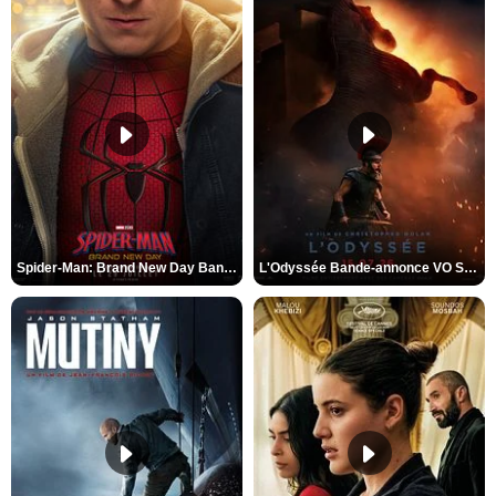
Spider-Man: Brand New Day Bande-annonce VO STFR
L'Odyssée Bande-annonce VO STFR