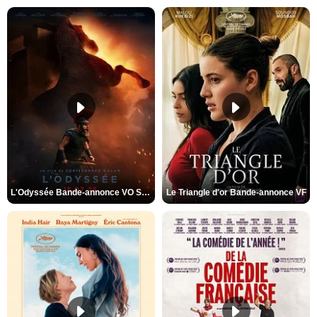
L'Odyssée Bande-annonce VO STFR
Le Triangle d'or Bande-annonce VF