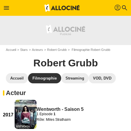
profil
menu
search
Accueil
Stars
Acteurs
Robert Grubb
Filmographie Robert Grubb
Robert Grubb
Accueil
Filmographie
Streaming
VOD, DVD
Acteur
Wentworth - Saison 5
1 Episode
1
2017
Rôle: Miles Strathairn