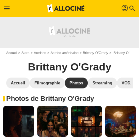
profil
menu
search
Accueil
Stars
Actrices
Actrice américaine
Brittany O'Grady
Brittany O'Grady : Photos de ses films et séries
Brittany O'Grady
Accueil
Filmographie
Photos
Streaming
VOD, DV
Photos de Brittany O'Grady