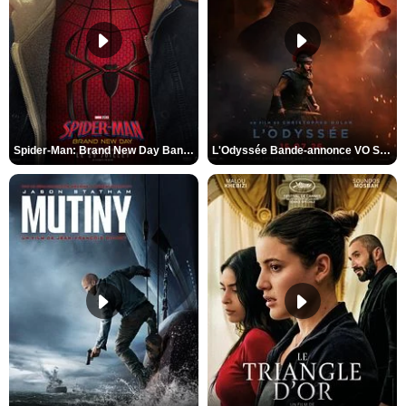
Spider-Man: Brand New Day Bande-annonce VO STFR
L'Odyssée Bande-annonce VO STFR