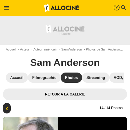
profil
menu
search
Accueil
Acteur
Acteur américain
Sam Anderson
Photos de Sam Anderson
Ph
Sam Anderson
Accueil
Filmographie
Photos
Streaming
VOD, DV
RETOUR À LA GALERIE
14
/ 14 Photos