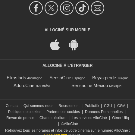
ALLOCINÉ SUR MOBILE
ALLOCINÉ À L'ÉTRANGER
Filmstarts
SensaCine
Beyazperde
Allemagne
Espagne
Turquie
AdoroCinema
Sensacine México
Brésil
Mexique
Contact
|
Qui sommes-nous
|
Recrutement
|
Publicité
|
CGU
|
CGV
|
Politique de cookies
|
Préférences cookies
|
Données Personnelles
|
Revue de presse
|
Charte d'écriture
|
Les services AlloCiné
|
Gérer Utiq
|
©AlloCiné
Retrouvez tous les horaires et infos de votre cinéma sur le numéro AlloCiné :