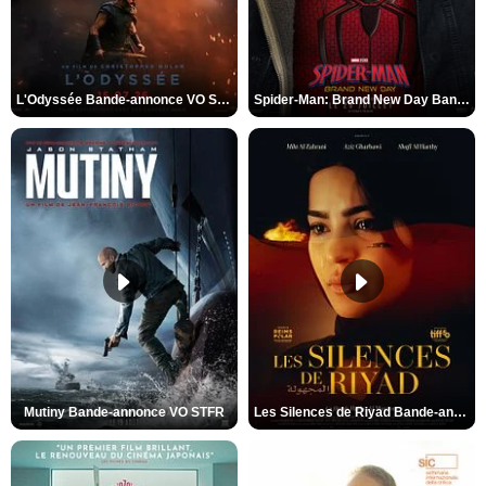
L'Odyssée Bande-annonce VO STFR
Spider-Man: Brand New Day Bande-annonce VO STFR
Mutiny Bande-annonce VO STFR
Les Silences de Riyad Bande-annonce VO STFR