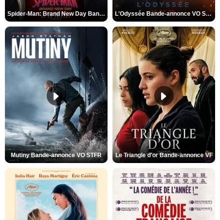
Spider-Man: Brand New Day Bande-annonce VO STFR
L'Odyssée Bande-annonce VO STFR
Mutiny Bande-annonce VO STFR
Le Triangle d'or Bande-annonce VF