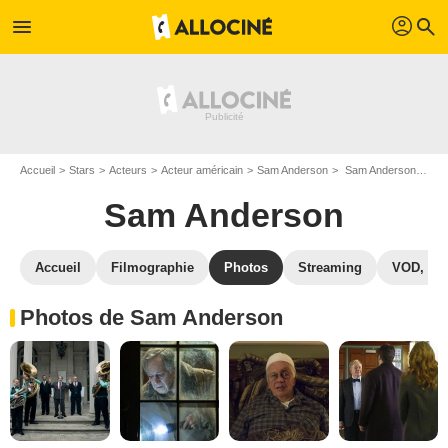
profil
menu
search
Accueil
Stars
Acteurs
Acteur américain
Sam Anderson
Sam Anderson : Photos de ses films et séries
Sam Anderson
Accueil
Filmographie
Photos
Streaming
VOD, DV
Photos de Sam Anderson