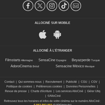
ALLOCINÉ SUR MOBILE
ALLOCINÉ À L'ÉTRANGER
Filmstarts
SensaCine
Beyazperde
Allemagne
Espagne
Turquie
AdoroCinema
Sensacine México
Brésil
Mexique
Contact
|
Qui sommes-nous
|
Recrutement
|
Publicité
|
CGU
|
CGV
|
Politique de cookies
|
Préférences cookies
|
Données Personnelles
|
Revue de presse
|
Charte d'écriture
|
Les services AlloCiné
|
Gérer Utiq
|
©AlloCiné
Retrouvez tous les horaires et infos de votre cinéma sur le numéro AlloCiné :
0 892 892 892
(0,90€/minute)