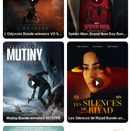
L'Odyssée Bande-annonce VO STFR
Spider-Man: Brand New Day Bande-annonce VO STFR
Mutiny Bande-annonce VO STFR
Les Silences de Riyad Bande-annonce VO STFR