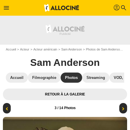
profil
menu
search
Accueil
Acteur
Acteur américain
Sam Anderson
Photos de Sam Anderson
Ju
Sam Anderson
Accueil
Filmographie
Photos
Streaming
VOD, DV
RETOUR À LA GALERIE
3
/ 14 Photos