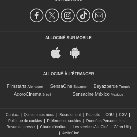
ALLOCINÉ SUR MOBILE
ALLOCINÉ À L'ÉTRANGER
Filmstarts
SensaCine
Beyazperde
Allemagne
Espagne
Turquie
AdoroCinema
Sensacine México
Brésil
Mexique
Contact
|
Qui sommes-nous
|
Recrutement
|
Publicité
|
CGU
|
CGV
|
Politique de cookies
|
Préférences cookies
|
Données Personnelles
|
Revue de presse
|
Charte d'écriture
|
Les services AlloCiné
|
Gérer Utiq
|
©AlloCiné