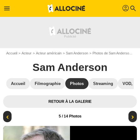
profil
menu
search
Accueil
Acteur
Acteur américain
Sam Anderson
Photos de Sam Anderson
Af
Sam Anderson
Accueil
Filmographie
Photos
Streaming
VOD, DV
RETOUR À LA GALERIE
5
/ 14 Photos