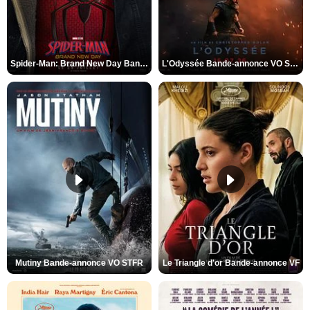
Spider-Man: Brand New Day Bande-annonce VO STFR
L'Odyssée Bande-annonce VO STFR
Mutiny Bande-annonce VO STFR
Le Triangle d'or Bande-annonce VF