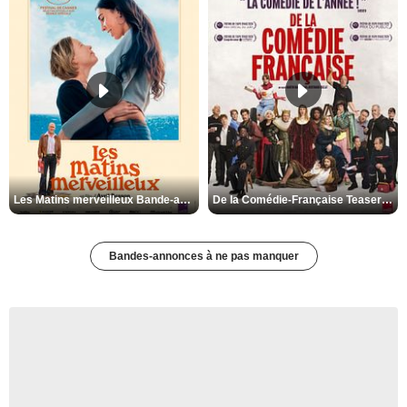
Les Matins merveilleux Bande-annonce VF
De la Comédie-Française Teaser VF
Bandes-annonces à ne pas manquer