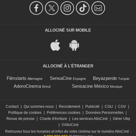
ALLOCINÉ SUR MOBILE
ALLOCINÉ À L'ÉTRANGER
Filmstarts
SensaCine
Beyazperde
Allemagne
Espagne
Turquie
AdoroCinema
Sensacine México
Brésil
Mexique
Contact
|
Qui sommes-nous
|
Recrutement
|
Publicité
|
CGU
|
CGV
|
Politique de cookies
|
Préférences cookies
|
Données Personnelles
|
Revue de presse
|
Charte d'écriture
|
Les services AlloCiné
|
Gérer Utiq
|
©AlloCiné
Retrouvez tous les horaires et infos de votre cinéma sur le numéro AlloCiné :