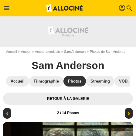
profil
menu
search
Accueil
Acteur
Acteur américain
Sam Anderson
Photos de Sam Anderson
Gr
Sam Anderson
Accueil
Filmographie
Photos
Streaming
VOD, DV
RETOUR À LA GALERIE
2
/ 14 Photos