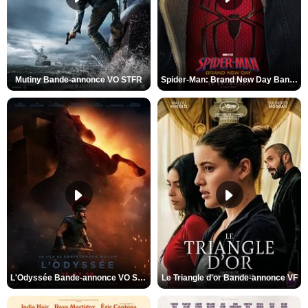
Mutiny Bande-annonce VO STFR
Spider-Man: Brand New Day Bande-annonce VO STFR
L'Odyssée Bande-annonce VO STFR
Le Triangle d'or Bande-annonce VF