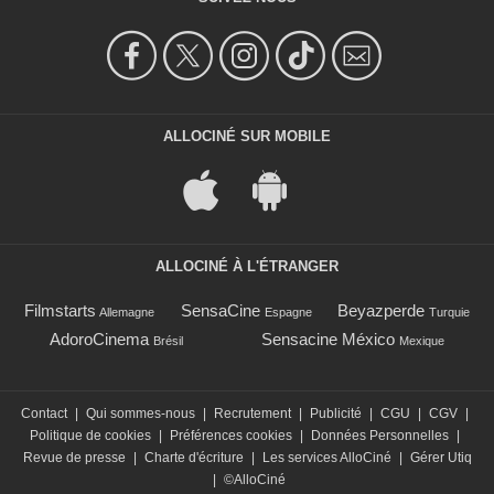
ALLOCINÉ SUR MOBILE
ALLOCINÉ À L'ÉTRANGER
Filmstarts
SensaCine
Beyazperde
Allemagne
Espagne
Turquie
AdoroCinema
Sensacine México
Brésil
Mexique
Contact
|
Qui sommes-nous
|
Recrutement
|
Publicité
|
CGU
|
CGV
|
Politique de cookies
|
Préférences cookies
|
Données Personnelles
|
Revue de presse
|
Charte d'écriture
|
Les services AlloCiné
|
Gérer Utiq
|
©AlloCiné