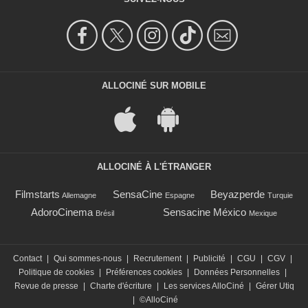
ALLOCINÉ SUR MOBILE
ALLOCINÉ À L'ÉTRANGER
Filmstarts
SensaCine
Beyazperde
Allemagne
Espagne
Turquie
AdoroCinema
Sensacine México
Brésil
Mexique
Contact
|
Qui sommes-nous
|
Recrutement
|
Publicité
|
CGU
|
CGV
|
Politique de cookies
|
Préférences cookies
|
Données Personnelles
|
Revue de presse
|
Charte d'écriture
|
Les services AlloCiné
|
Gérer Utiq
|
©AlloCiné