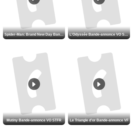
Spider-Man: Brand New Day Bande-annonce VO STFR
L'Odyssée Bande-annonce VO STFR
Mutiny Bande-annonce VO STFR
Le Triangle d'or Bande-annonce VF