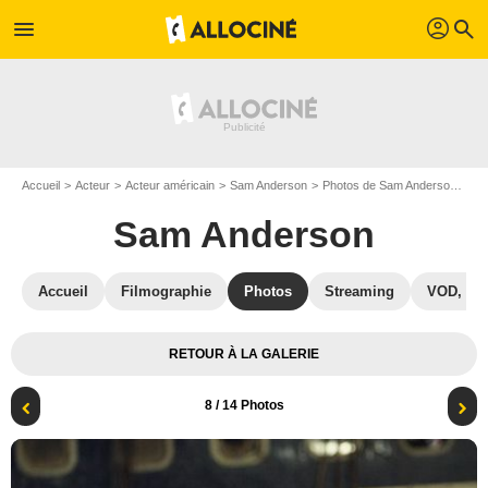
profil
menu
search
Accueil
Acteur
Acteur américain
Sam Anderson
Photos de Sam Anderson
Ph
Sam Anderson
Accueil
Filmographie
Photos
Streaming
VOD, DV
RETOUR À LA GALERIE
8
/ 14 Photos