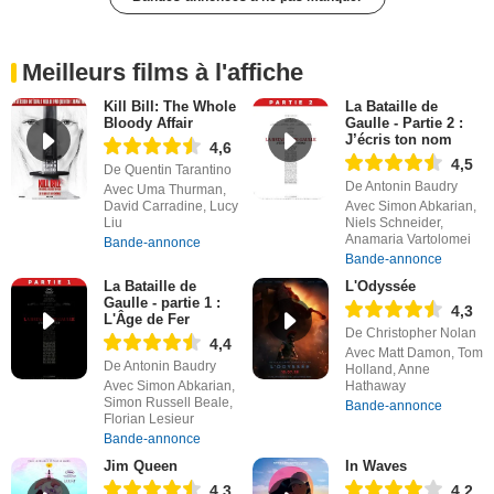
Meilleurs films à l'affiche
Kill Bill: The Whole
La Bataille de
Bloody Affair
Gaulle - Partie 2 :
J’écris ton nom
4,6
4,5
De Quentin Tarantino
De Antonin Baudry
Avec Uma Thurman,
David Carradine, Lucy
Avec Simon Abkarian,
Liu
Niels Schneider,
Anamaria Vartolomei
Bande-annonce
Bande-annonce
La Bataille de
L'Odyssée
Gaulle - partie 1 :
4,3
L'Âge de Fer
De Christopher Nolan
4,4
Avec Matt Damon, Tom
De Antonin Baudry
Holland, Anne
Avec Simon Abkarian,
Hathaway
Simon Russell Beale,
Bande-annonce
Florian Lesieur
Bande-annonce
Jim Queen
In Waves
4,3
4,2