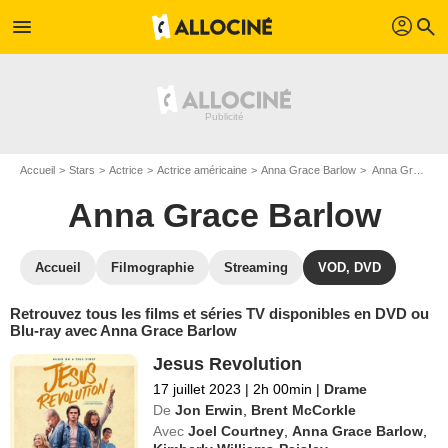
profil
menu
search
Accueil
Stars
Actrice
Actrice américaine
Anna Grace Barlow
Anna Grace Barlow : ses Blu-Ray, DVD, VOD, SVOD
Anna Grace Barlow
Accueil
Filmographie
Streaming
VOD, DVD
Retrouvez tous les films et séries TV disponibles en DVD ou
Blu-ray avec Anna Grace Barlow
Jesus Revolution
17 juillet 2023
|
2h 00min
|
Drame
De
Jon Erwin
,
Brent McCorkle
Avec
Joel Courtney
,
Anna Grace Barlow
,