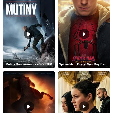
Mutiny Bande-annonce VO STFR
Spider-Man: Brand New Day Bande-annonce VO STFR