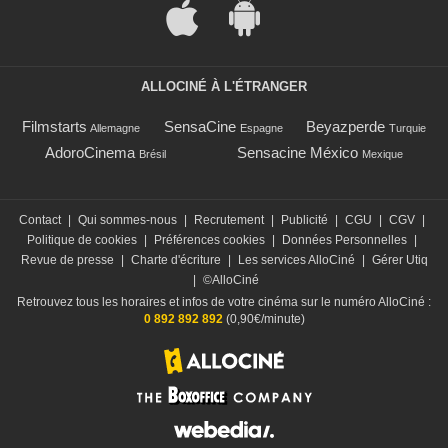
ALLOCINÉ À L'ÉTRANGER
Filmstarts
SensaCine
Beyazperde
Allemagne
Espagne
Turquie
AdoroCinema
Sensacine México
Brésil
Mexique
Contact
|
Qui sommes-nous
|
Recrutement
|
Publicité
|
CGU
|
CGV
|
Politique de cookies
|
Préférences cookies
|
Données Personnelles
|
Revue de presse
|
Charte d'écriture
|
Les services AlloCiné
|
Gérer Utiq
|
©AlloCiné
Retrouvez tous les horaires et infos de votre cinéma sur le numéro AlloCiné :
0 892 892 892
(0,90€/minute)