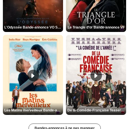
L'Odyssée Bande-annonce VO STFR
Le Triangle d'or Bande-annonce VF
Les Matins merveilleux Bande-annonce VF
De la Comédie-Française Teaser VF
Bandes-annonces à ne pas manquer