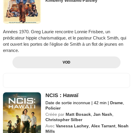
Kimberly Williams-Paisley
Années 1970. Greg Laurie rencontre Lonnie Frisbee, un
prédicateur hippie charismatique, et le pasteur Chuck Smith, qui
ont ouvert les portes de l'église de Smith à un flot de jeunes en
errance.
VOD
NCIS : Hawaï
Date de sortie inconnue
|
42 min
|
Drame
,
Policier
Créée par
Matt Bosack
,
Jan Nash
,
Christopher Silber
Avec
Vanessa Lachey
,
Alex Tarrant
,
Noah
Mills