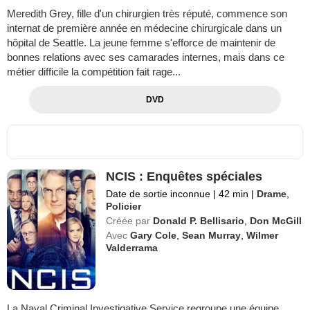
Meredith Grey, fille d'un chirurgien très réputé, commence son
internat de première année en médecine chirurgicale dans un
hôpital de Seattle. La jeune femme s'efforce de maintenir de
bonnes relations avec ses camarades internes, mais dans ce
métier difficile la compétition fait rage...
DVD
NCIS : Enquêtes spéciales
Date de sortie inconnue
|
42 min
|
Drame
,
Policier
Créée par
Donald P. Bellisario
,
Don McGill
Avec
Gary Cole
,
Sean Murray
,
Wilmer
Valderrama
La Naval Criminal Investigative Service regroupe une équipe