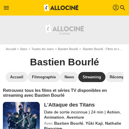
profil
menu
search
Accueil
Stars
Toutes les stars
Bastien Bourlé
Bastien Bourlé : Films et séries online
Bastien Bourlé
Accueil
Filmographie
News
Streaming
Récompen
Retrouvez tous les films et séries TV disponibles en
streaming avec Bastien Bourlé
L'Attaque des Titans
Date de sortie inconnue
|
24 min
|
Action
,
Animation
,
Aventure
Avec
Bastien Bourlé
,
Yûki Kaji
,
Nathalie
Bienaime