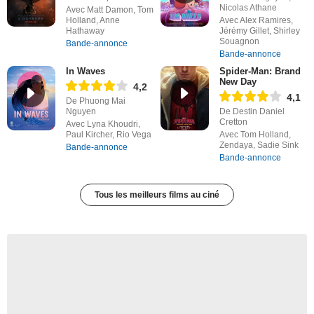
Nicolas Athane
Avec Matt Damon, Tom
Holland, Anne
Avec Alex Ramires,
Hathaway
Jérémy Gillet, Shirley
Souagnon
Bande-annonce
Bande-annonce
In Waves
Spider-Man: Brand
New Day
4,2
4,1
De Phuong Mai
Nguyen
De Destin Daniel
Cretton
Avec Lyna Khoudri,
Paul Kircher, Rio Vega
Avec Tom Holland,
Zendaya, Sadie Sink
Bande-annonce
Bande-annonce
Tous les meilleurs films au ciné