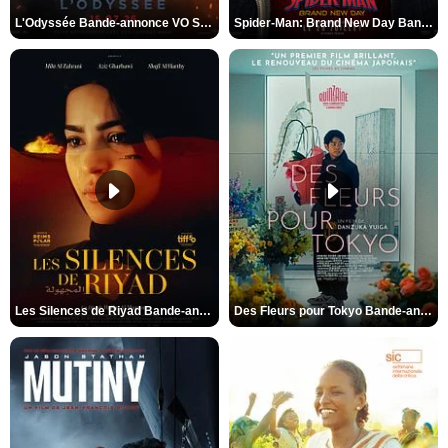
L'Odyssée Bande-annonce VO STFR
Spider-Man: Brand New Day Bande-annonce VO STFR
Les Silences de Riyad Bande-annonce VO STFR
Des Fleurs pour Tokyo Bande-annonce VO STFR