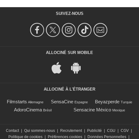
SUIVEZ-NOUS
ALLOCINÉ SUR MOBILE
ALLOCINÉ À L'ÉTRANGER
Filmstarts
SensaCine
Beyazperde
Allemagne
Espagne
Turquie
AdoroCinema
Sensacine México
Brésil
Mexique
Contact
|
Qui sommes-nous
|
Recrutement
|
Publicité
|
CGU
|
CGV
|
Politique de cookies
|
Préférences cookies
|
Données Personnelles
|