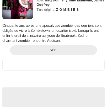
Avec
Meg Donnelly
,
Milo Manheim
,
James
Godfrey
Titre original
Z-O-M-B-I-E-S
Cinquante ans après une apocalypse zombie, ces derniers sont
obligés de vivre à Zombietown, un quartier isolé. Lorsqu'ils ont
enfin le droit de s’inscrire au lycée de Seabrook, Zed, un
charmant zombie, rencontre Addison.
VOD