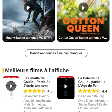
Mutiny Bande-annonce VO STFR
Cotton Queen Bande-annonce VO STFR
Bandes-annonces à ne pas manquer
Meilleurs films à l'affiche
La Bataille de
La Bataille de
Gaulle - Partie 2 :
Gaulle - partie 1 :
J’écris ton nom
L'Âge de Fer
4,5
4,4
De Antonin Baudry
De Antonin Baudry
Avec Simon Abkarian,
Avec Simon Abkarian,
Niels Schneider,
Simon Russell Beale,
Anamaria Vartolomei
Florian Lesieur