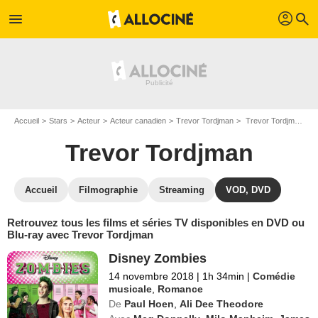
profil
menu
search
Accueil
Stars
Acteur
Acteur canadien
Trevor Tordjman
Trevor Tordjman : ses Blu-Ray, DVD, VOD, SVOD
Trevor Tordjman
Accueil
Filmographie
Streaming
VOD, DVD
Retrouvez tous les films et séries TV disponibles en DVD ou
Blu-ray avec Trevor Tordjman
Disney Zombies
14 novembre 2018
|
1h 34min
|
Comédie
musicale
,
Romance
De
Paul Hoen
,
Ali Dee Theodore