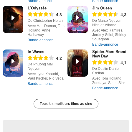
Bande-annonce
Bande-annonce
L'Odyssée
Jim Queen
4,3
4,3
De Christopher Nolan
De Marco Nguyen,
Nicolas Athane
Avec Matt Damon, Tom
Holland, Anne
Avec Alex Ramires,
Hathaway
Jérémy Gillet, Shirley
Souagnon
Bande-annonce
Bande-annonce
In Waves
Spider-Man: Brand
New Day
4,2
4,1
De Phuong Mai
Nguyen
De Destin Daniel
Cretton
Avec Lyna Khoudri,
Paul Kircher, Rio Vega
Avec Tom Holland,
Zendaya, Sadie Sink
Bande-annonce
Bande-annonce
Tous les meilleurs films au ciné