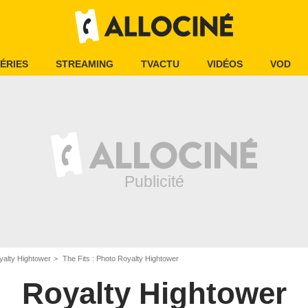
ÉRIES
STREAMING
TVACTU
VIDÉOS
VOD
yalty Hightower
The Fits : Photo Royalty Hightower
Royalty Hightower