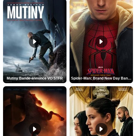
Mutiny Bande-annonce VO STFR
Spider-Man: Brand New Day Bande-annonce VO STFR