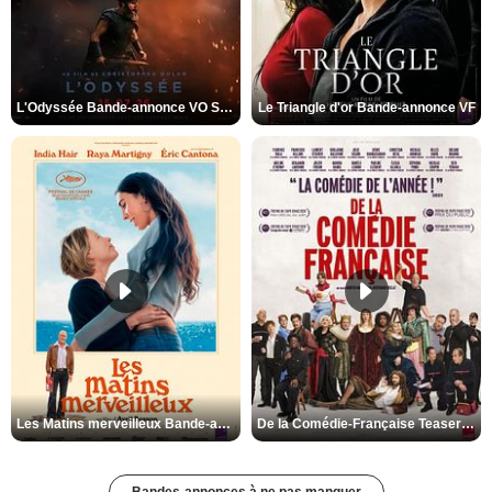
L'Odyssée Bande-annonce VO STFR
Le Triangle d'or Bande-annonce VF
Les Matins merveilleux Bande-annonce VF
De la Comédie-Française Teaser VF
Bandes-annonces à ne pas manquer