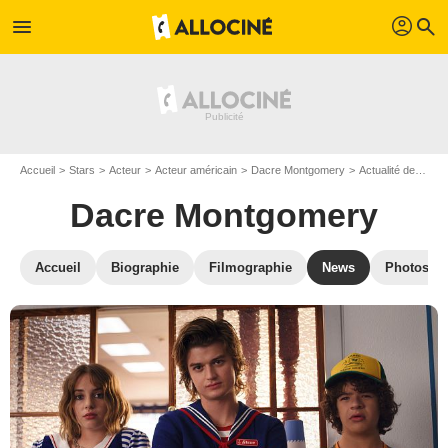
profil
menu
search
Accueil
Stars
Acteur
Acteur américain
Dacre Montgomery
Actualité de Dacre Montgomery
Dacre Montgomery
Accueil
Biographie
Filmographie
News
Photos