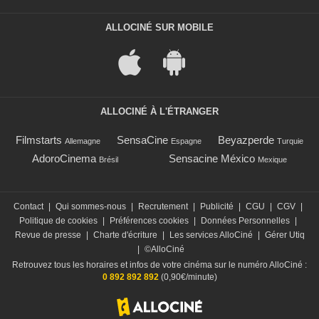
ALLOCINÉ SUR MOBILE
ALLOCINÉ À L'ÉTRANGER
Filmstarts
SensaCine
Beyazperde
Allemagne
Espagne
Turquie
AdoroCinema
Sensacine México
Brésil
Mexique
Contact
|
Qui sommes-nous
|
Recrutement
|
Publicité
|
CGU
|
CGV
|
Politique de cookies
|
Préférences cookies
|
Données Personnelles
|
Revue de presse
|
Charte d'écriture
|
Les services AlloCiné
|
Gérer Utiq
|
©AlloCiné
Retrouvez tous les horaires et infos de votre cinéma sur le numéro AlloCiné :
0 892 892 892
(0,90€/minute)