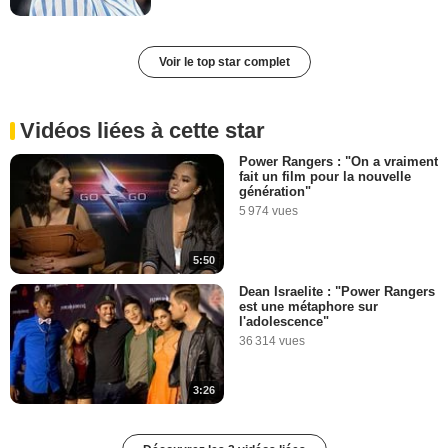
Voir le top star complet
Vidéos liées à cette star
Power Rangers : "On a vraiment
fait un film pour la nouvelle
génération"
5 974 vues
5:50
Dean Israelite : "Power Rangers
est une métaphore sur
l'adolescence"
36 314 vues
3:26