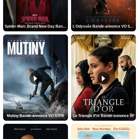
Spider-Man: Brand New Day Bande-annonce VO STFR
L'Odyssée Bande-annonce VO STFR
Mutiny Bande-annonce VO STFR
Le Triangle d'or Bande-annonce VF