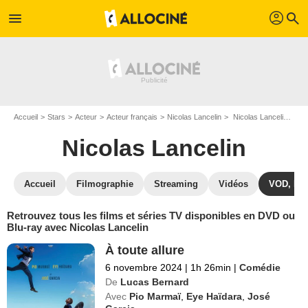
profil
menu
search
Accueil
Stars
Acteur
Acteur français
Nicolas Lancelin
Nicolas Lancelin : ses Blu-Ray, DVD, VOD, SVOD
Nicolas Lancelin
Accueil
Filmographie
Streaming
Vidéos
VOD, DV
Retrouvez tous les films et séries TV disponibles en DVD ou
Blu-ray avec Nicolas Lancelin
À toute allure
6 novembre 2024
|
1h 26min
|
Comédie
De
Lucas Bernard
Avec
Pio Marmaï
,
Eye Haïdara
,
José