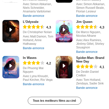
Avec Simon Abkarian,
Avec Simon Abkarian,
Niels Schneider,
Simon Russell Beale,
Anamaria Vartolomei
Florian Lesieur
Bande-annonce
Bande-annonce
L'Odyssée
Jim Queen
4,3
4,3
De Christopher Nolan
De Marco Nguyen,
Nicolas Athane
Avec Matt Damon, Tom
Holland, Anne
Avec Alex Ramires,
Hathaway
Jérémy Gillet, Shirley
Souagnon
Bande-annonce
Bande-annonce
In Waves
Spider-Man: Brand
New Day
4,2
4,1
De Phuong Mai
Nguyen
De Destin Daniel
Cretton
Avec Lyna Khoudri,
Paul Kircher, Rio Vega
Avec Tom Holland,
Zendaya, Sadie Sink
Bande-annonce
Bande-annonce
Tous les meilleurs films au ciné