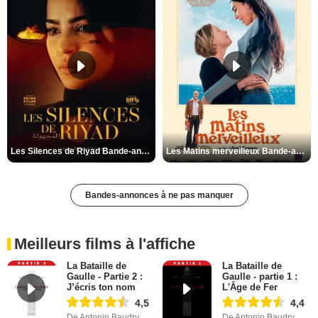
Les Silences de Riyad Bande-annonce VO STFR
Les Matins merveilleux Bande-annonce VF
Bandes-annonces à ne pas manquer
Meilleurs films à l'affiche
La Bataille de
La Bataille de
Gaulle - Partie 2 :
Gaulle - partie 1 :
J’écris ton nom
L'Âge de Fer
4,5
4,4
De Antonin Baudry
De Antonin Baudry